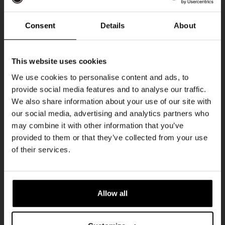
elke vrijdag
Consent
Details
About
Ontvang 10%
This website uses cookies
korting
We use cookies to personalise content and ads, to
provide social media features and to analyse our traffic.
We also share information about your use of our site with
Word lid van de Kompaan-community en schrijf
our social media, advertising and analytics partners who
je in voor onze nieuwsbrief.
may combine it with other information that you’ve
provided to them or that they’ve collected from your use
For The Record
Ontvang een persoonlijke eenmalige
of their services.
kortingscode direct in je inbox en hoor als
DATUM
elke vrijdag
eerste over onze nieuwe bieren,
evenementen en exclusieve updates.
TIJD
19:00
Allow all
Vul hieronder jouw e-mailadres in om uw
LOCATIE
Kompaan Thuishaven &
welkomstkorting te ontvangen
Brewery