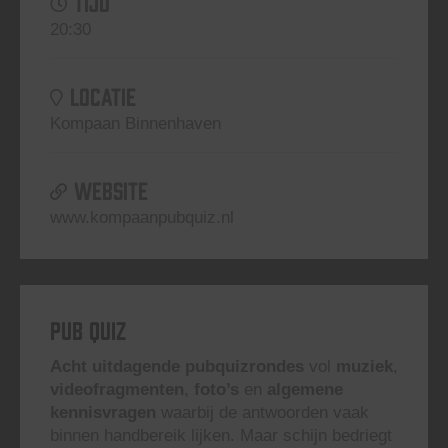
TIJD
20:30
LOCATIE
Kompaan Binnenhaven
WEBSITE
www.kompaanpubquiz.nl
Pub Quiz
Acht uitdagende pubquizrondes
vol
muziek
,
videofragmenten
,
foto’s
en
algemene
kennisvragen
waarbij de antwoorden vaak
binnen handbereik lijken. Maar schijn bedriegt