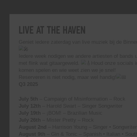
Live At The Haven
Geniet iedere zaterdag van live muziek bij de Binn
Iedere week nodigen we andere artiesten of bands ui
met flink wat gitaargeweld.
Houd onze socials i
komen spelen en wie weet zien we je snel!
Reserveren is niet nodig, maar wel handig!
Q3 2025
July 5th
– Campaign of Misinformation – Rock
July 12th
– Harold Swart – Singer Songwriter
July 19th
– ¡BOM! – Brazilian Music
July 26th
– Mister Pretty – Rock
August 2nd
– Harrison Young – Singer • Songwriter 
August 9th
– Gin & Tonic – Spanish • Italian • Sou