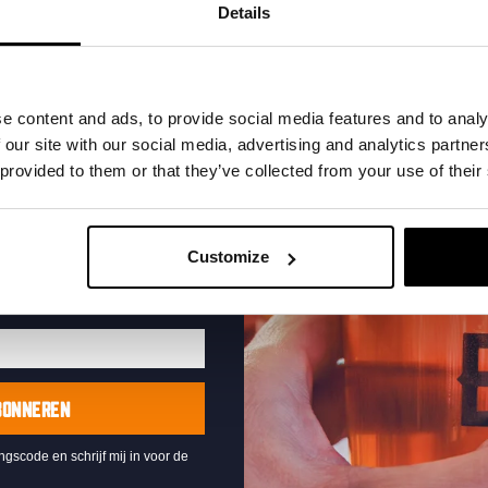
t in je inbox en hoor
Details
nze nieuwe bieren,
xclusieve updates.
uw e-mailadres in om uw
e content and ads, to provide social media features and to analy
te ontvangen
 our site with our social media, advertising and analytics partn
 provided to them or that they’ve collected from your use of their
Live At The Haven
DATUM
Every Saturday
Customize
TIJD
21:00
LOCATIE
Kompaan Binnenhaven
ORGANISATOR
Kompaan Binnenhaven
BONNEREN
ingscode en schrijf mij in voor de