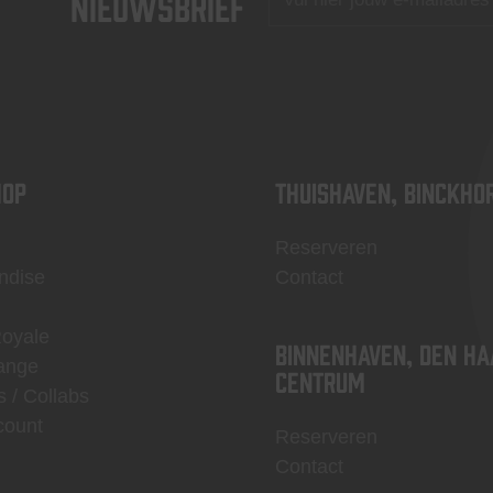
nieuwsbrief
OP
Thuishaven, Binckho
Reserveren
ndise
Contact
Royale
Binnenhaven, Den Ha
ange
centrum
s / Collabs
count
Reserveren
Contact