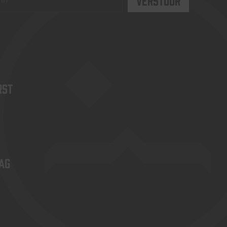
rst
ag