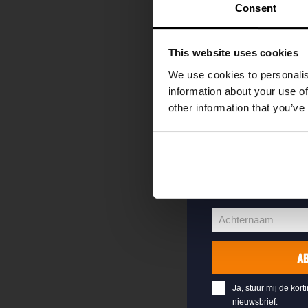
kortingscode direc
Consent
als eerste over o
evenementen en e
This website uses cookies
Vul hieronder jo
We use cookies to personalis
welkomstkorting 
information about your use of
other information that you’ve
jouw@e-mail.nl
Jouw
e-
Voornaam
mailadres
Voornaam
Achternaam
Achternaam
A
Ja, stuur mij de kort
nieuwsbrief.