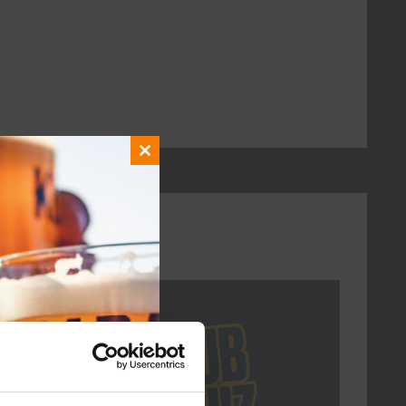
Close
this
module
DON