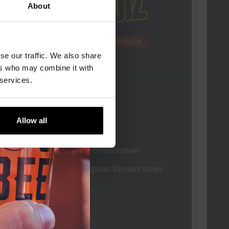
About
se our traffic. We also share
ers who may combine it with
 services.
Pub Quiz
DATUM
Elke Donderdag
Allow all
TIJD
20:30
LOCATIE
Kompaan Binnenhaven
ORGANISATOR
Kompaan Binnenhaven