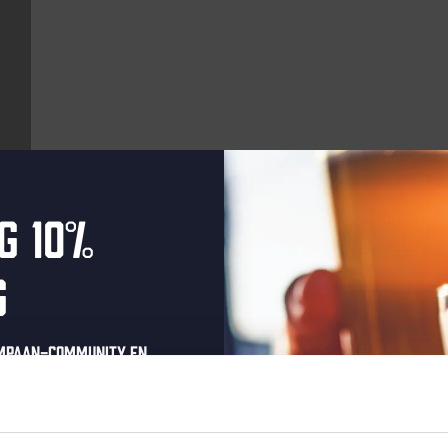
g 10%
Aankomende evenementen
g
Every Saturday
ompaan-community en
onze nieuwsbrief.
oonlijke eenmalige