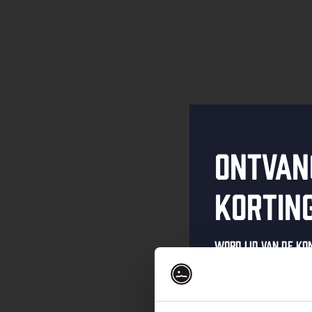
Ontvan
kortin
Word lid van de K
schrijf je in voor 
Ontvang een pers