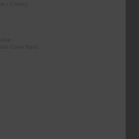
es • Country
uitar
tles Cover Band