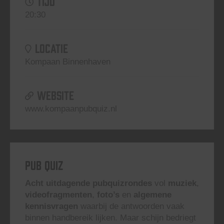
TIJD
20:30
LOCATIE
Kompaan Binnenhaven
WEBSITE
www.kompaanpubquiz.nl
Pub Quiz
Acht uitdagende pubquizrondes
vol
muziek
,
videofragmenten
,
foto’s
en
algemene
kennisvragen
waarbij de antwoorden vaak
binnen handbereik lijken. Maar schijn bedriegt