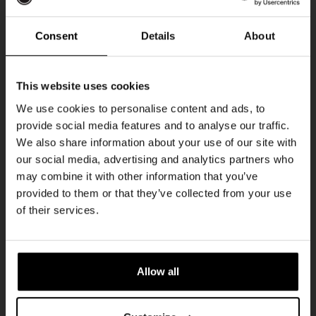
DON
Consent
Details
About
Ontvang 10%
This website uses cookies
korting
We use cookies to personalise content and ads, to
provide social media features and to analyse our traffic.
We also share information about your use of our site with
Word lid van de Kompaan-community en schrijf
our social media, advertising and analytics partners who
je in voor onze nieuwsbrief.
may combine it with other information that you’ve
provided to them or that they’ve collected from your use
Pub Quiz
Ontvang een persoonlijke eenmalige
of their services.
kortingscode direct in je inbox en hoor als
DATUM
Elke Donderdag
eerste over onze nieuwe bieren,
evenementen en exclusieve updates.
TIJD
20:30
Allow all
Vul hieronder jouw e-mailadres in om uw
LOCATIE
Kompaan Binnenhaven
welkomstkorting te ontvangen