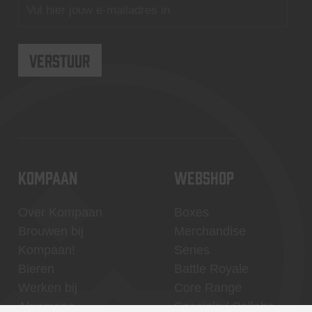
KOMPAAN
WEBSHOP
Over Kompaan
Boxes
Brouwen bij
Merchandise
Kompaan!
Series
Bieren
Battle Royale
Werken bij
Core Range
Algemene
Specials / Collabs