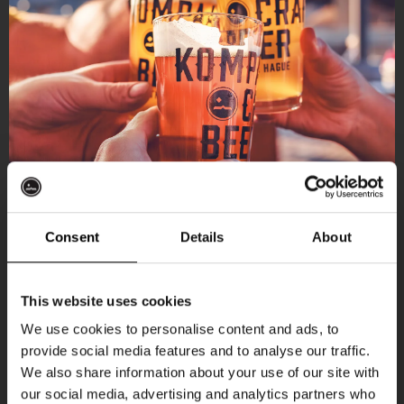
Consent
Details
About
Ontvang 10%
This website uses cookies
korting
We use cookies to personalise content and ads, to
provide social media features and to analyse our traffic.
Aankomende evenementen
We also share information about your use of our site with
Word lid van de Kompaan-community en schrijf
our social media, advertising and analytics partners who