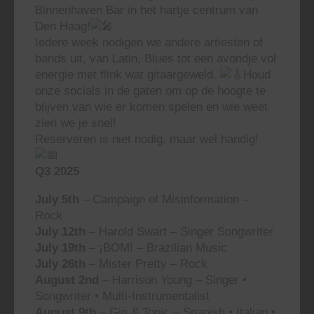
Binnenhaven Bar in het hartje centrum van
Den Haag!
Iedere week nodigen we andere artiesten of
bands uit, van Latin, Blues tot een avondje vol
energie met flink wat gitaargeweld.
Houd
onze socials in de gaten om op de hoogte te
blijven van wie er komen spelen en wie weet
zien we je snel!
Reserveren is niet nodig, maar wel handig!
Q3 2025
July 5th
– Campaign of Misinformation –
Rock
July 12th
– Harold Swart – Singer Songwriter
July 19th
– ¡BOM! – Brazilian Music
July 26th
– Mister Pretty – Rock
August 2nd
– Harrison Young – Singer •
Songwriter • Multi-Instrumentalist
August 9th
– Gin & Tonic – Spanish • Italian •