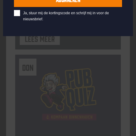
ORGANISATOR
Kompaan Binnenhaven
Ja, stuur mij de kortingscode en schrijf mij in voor de
nieuwsbrief.
Lees meer
DON