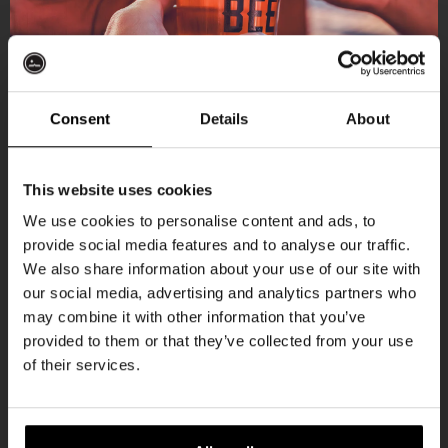
Aankomende evenementen
Consent
Details
About
Ontvang 10%
Every Saturday
This website uses cookies
korting
We use cookies to personalise content and ads, to
provide social media features and to analyse our traffic.
We also share information about your use of our site with
Word lid van de Kompaan-community en schrijf
our social media, advertising and analytics partners who
je in voor onze nieuwsbrief.
may combine it with other information that you’ve
provided to them or that they’ve collected from your use
Ontvang een persoonlijke eenmalige
of their services.
kortingscode direct in je inbox en hoor als
eerste over onze nieuwe bieren,
Live At The Haven
evenementen en exclusieve updates.