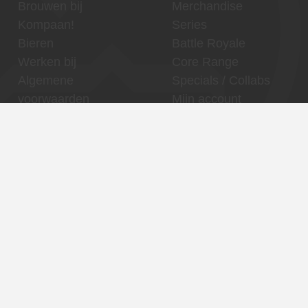
Brouwen bij
Merchandise
Kompaan!
Series
Bieren
Battle Royale
Werken bij
Core Range
Algemene
Specials / Collabs
voorwaarden
Mijn account
Contact
Thuishaven,
Binnenhaven, Den
Binckhorst
Haag centrum
Reserveren
Reserveren
Contact
Contact