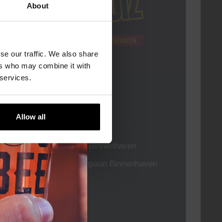
About
se our traffic. We also share
ers who may combine it with
 services.
Pub Quiz
DATUM
Elke Donderdag
Allow all
TIJD
20:30
LOCATIE
Kompaan Binnenhaven
ORGANISATOR
Kompaan Binnenhaven