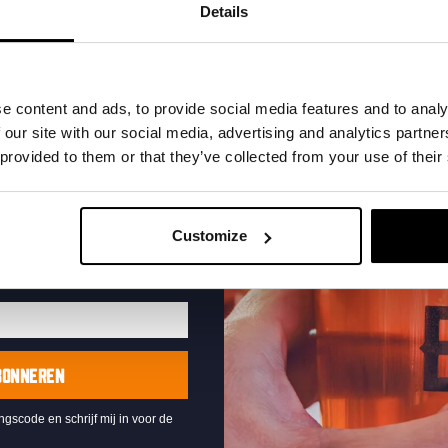
t in je inbox en hoor
Details
nze nieuwe bieren,
xclusieve updates.
uw e-mailadres in om uw
e content and ads, to provide social media features and to analy
te ontvangen
 our site with our social media, advertising and analytics partn
 provided to them or that they’ve collected from your use of their
Live At The Haven
DATUM
Every Saturday
Customize
TIJD
21:00
LOCATIE
Kompaan Binnenhaven
ORGANISATOR
Kompaan Binnenhaven
BONNEREN
ingscode en schrijf mij in voor de