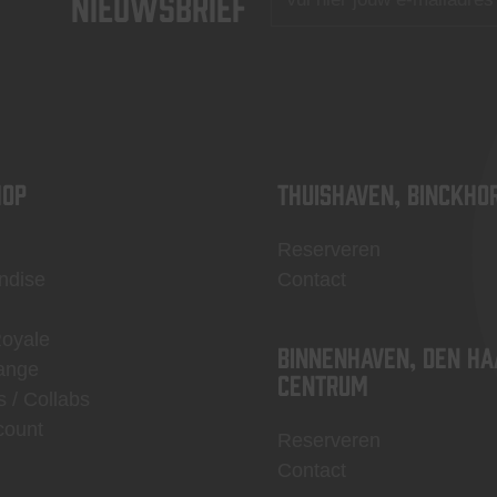
nieuwsbrief
OP
Thuishaven, Binckho
Reserveren
ndise
Contact
Royale
Binnenhaven, Den Ha
ange
centrum
s / Collabs
count
Reserveren
Contact