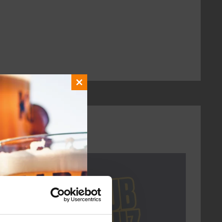
Close
this
module
DON