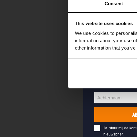
kortingscode direc
Consent
als eerste over o
evenementen en e
This website uses cookies
Vul hieronder jo
We use cookies to personalis
welkomstkorting 
information about your use of
other information that you’ve
jouw@e-mail.nl
Jouw
e-
Voornaam
mailadres
Voornaam
Achternaam
Achternaam
A
Ja, stuur mij de kort
nieuwsbrief.