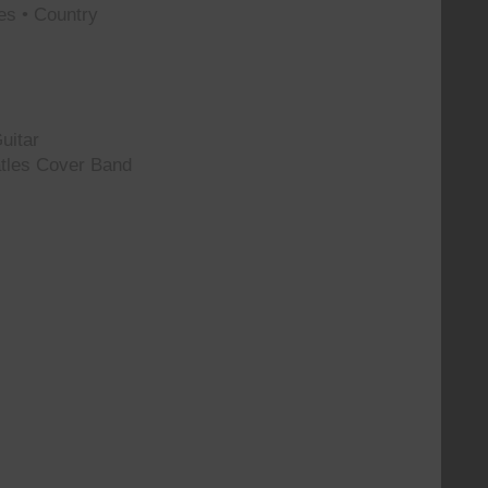
es • Country
uitar
tles Cover Band