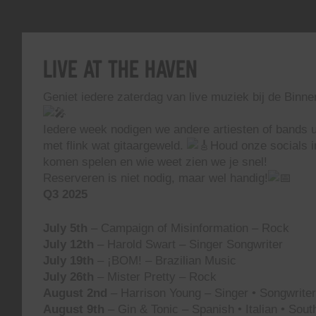
Live At The Haven
Geniet iedere zaterdag van live muziek bij de Binn
Iedere week nodigen we andere artiesten of bands ui
met flink wat gitaargeweld.
Houd onze socials i
komen spelen en wie weet zien we je snel!
Reserveren is niet nodig, maar wel handig!
Q3 2025
July 5th
– Campaign of Misinformation – Rock
July 12th
– Harold Swart – Singer Songwriter
July 19th
– ¡BOM! – Brazilian Music
July 26th
– Mister Pretty – Rock
August 2nd
– Harrison Young – Singer • Songwriter 
August 9th
– Gin & Tonic – Spanish • Italian • Sou