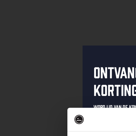
Ontvan
kortin
Word lid van de K
schrijf je in voor 
Ontvang een pers