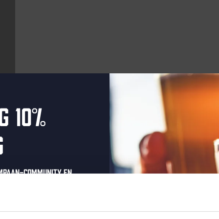
g 10%
Aankomende evenementen
g
Every Saturday
ompaan-community en
onze nieuwsbrief.
oonlijke eenmalige