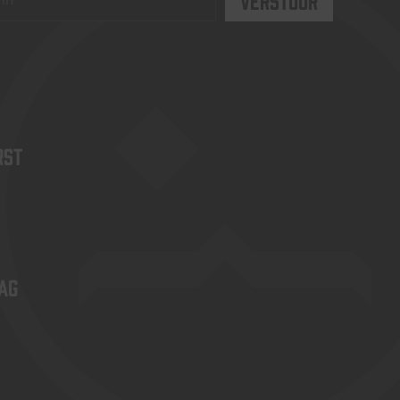
rst
ag