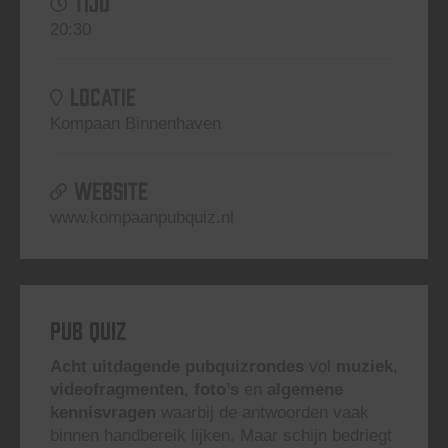
TIJD
20:30
LOCATIE
Kompaan Binnenhaven
WEBSITE
www.kompaanpubquiz.nl
Pub Quiz
Acht uitdagende pubquizrondes
vol
muziek
,
videofragmenten
,
foto’s
en
algemene
kennisvragen
waarbij de antwoorden vaak
binnen handbereik lijken. Maar schijn bedriegt