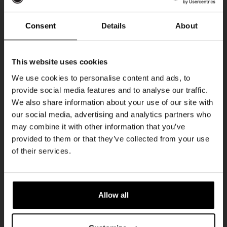
DON
Consent
Details
About
Ontvang 10%
This website uses cookies
korting
We use cookies to personalise content and ads, to
provide social media features and to analyse our traffic.
We also share information about your use of our site with
Word lid van de Kompaan-community en schrijf
our social media, advertising and analytics partners who
je in voor onze nieuwsbrief.
may combine it with other information that you’ve
provided to them or that they’ve collected from your use
Pub Quiz
Ontvang een persoonlijke eenmalige
of their services.
kortingscode direct in je inbox en hoor als
DATUM
Elke Donderdag
eerste over onze nieuwe bieren,
evenementen en exclusieve updates.
TIJD
20:30
Allow all
Vul hieronder jouw e-mailadres in om uw
LOCATIE
Kompaan Binnenhaven
welkomstkorting te ontvangen