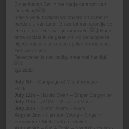
Binnenhaven Bar in het hartje centrum van
Den Haag!
Iedere week nodigen we andere artiesten of
bands uit, van Latin, Blues tot een avondje vol
energie met flink wat gitaargeweld.
Houd
onze socials in de gaten om op de hoogte te
blijven van wie er komen spelen en wie weet
zien we je snel!
Reserveren is niet nodig, maar wel handig!
Q3 2025
July 5th
– Campaign of Misinformation –
Rock
July 12th
– Harold Swart – Singer Songwriter
July 19th
– ¡BOM! – Brazilian Music
July 26th
– Mister Pretty – Rock
August 2nd
– Harrison Young – Singer •
Songwriter • Multi-Instrumentalist
August 9th
– Gin & Tonic – Spanish • Italian •