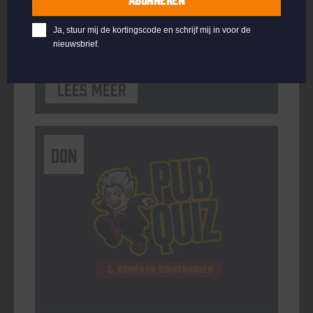
ORGANISATOR
Kompaan Binnenhaven
Ja, stuur mij de kortingscode en schrijf mij in voor de
nieuwsbrief.
Lees meer
DON