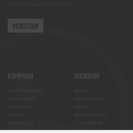
KOMPAAN
WEBSHOP
Over Kompaan
Boxes
Brouwen bij
Merchandise
Kompaan!
Series
Bieren
Battle Royale
Werken bij
Core Range
Algemene
Specials / Collabs