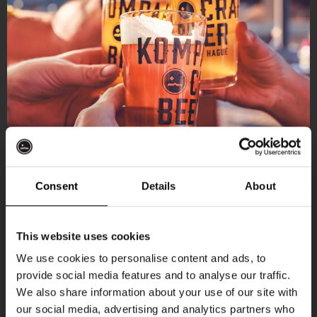
Consent
Details
About
Ontvang 10%
This website uses cookies
korting
We use cookies to personalise content and ads, to
provide social media features and to analyse our traffic.
Aankomende evenementen
We also share information about your use of our site with
Word lid van de Kompaan-community en schrijf
our social media, advertising and analytics partners who