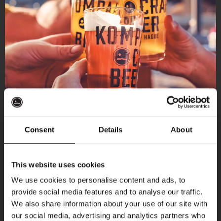
Consent
Details
About
Ontvang 10%
This website uses cookies
korting
We use cookies to personalise content and ads, to
provide social media features and to analyse our traffic.
Aankomende evenementen
We also share information about your use of our site with
Word lid van de Kompaan-community en schrijf
our social media, advertising and analytics partners who