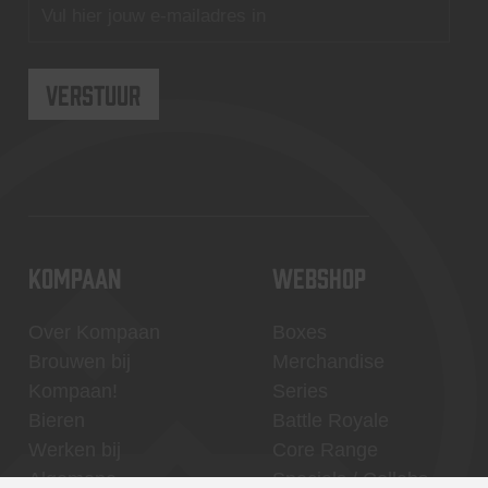
KOMPAAN
WEBSHOP
Over Kompaan
Boxes
Brouwen bij
Merchandise
Kompaan!
Series
Bieren
Battle Royale
Werken bij
Core Range
Algemene
Specials / Collabs