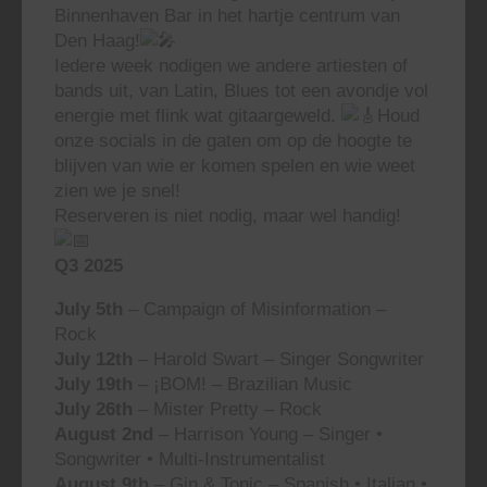
Binnenhaven Bar in het hartje centrum van
Den Haag!
Iedere week nodigen we andere artiesten of
bands uit, van Latin, Blues tot een avondje vol
energie met flink wat gitaargeweld.
Houd
onze socials in de gaten om op de hoogte te
blijven van wie er komen spelen en wie weet
zien we je snel!
Reserveren is niet nodig, maar wel handig!
Q3 2025
July 5th
– Campaign of Misinformation –
Rock
July 12th
– Harold Swart – Singer Songwriter
July 19th
– ¡BOM! – Brazilian Music
July 26th
– Mister Pretty – Rock
August 2nd
– Harrison Young – Singer •
Songwriter • Multi-Instrumentalist
August 9th
– Gin & Tonic – Spanish • Italian •