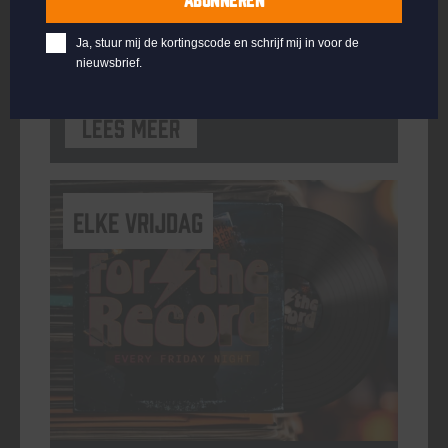
ORGANISATOR
Kompaan Binnenhaven
Ja, stuur mij de kortingscode en schrijf mij in voor de
nieuwsbrief.
Lees meer
elke vrijdag