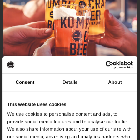
Consent
Details
About
Ontvang 10%
This website uses cookies
korting
We use cookies to personalise content and ads, to
provide social media features and to analyse our traffic.
Aankomende evenementen
We also share information about your use of our site with
Word lid van de Kompaan-community en schrijf
our social media, advertising and analytics partners who