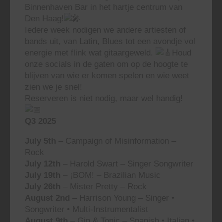
Binnenhaven Bar in het hartje centrum van
Den Haag!
Iedere week nodigen we andere artiesten of
bands uit, van Latin, Blues tot een avondje vol
energie met flink wat gitaargeweld.
Houd
onze socials in de gaten om op de hoogte te
blijven van wie er komen spelen en wie weet
zien we je snel!
Reserveren is niet nodig, maar wel handig!
Q3 2025
July 5th
– Campaign of Misinformation –
Rock
July 12th
– Harold Swart – Singer Songwriter
July 19th
– ¡BOM! – Brazilian Music
July 26th
– Mister Pretty – Rock
August 2nd
– Harrison Young – Singer •
Songwriter • Multi-Instrumentalist
August 9th
– Gin & Tonic – Spanish • Italian •