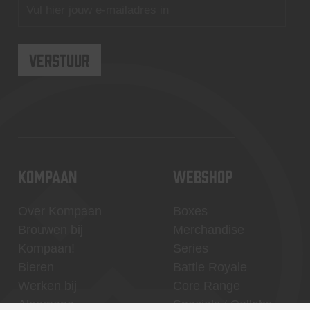
KOMPAAN
WEBSHOP
Over Kompaan
Boxes
Brouwen bij
Merchandise
Kompaan!
Series
Bieren
Battle Royale
Werken bij
Core Range
Algemene
Specials / Collabs