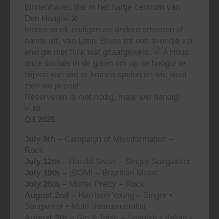
Binnenhaven Bar in het hartje centrum van
Den Haag!
Iedere week nodigen we andere artiesten of
bands uit, van Latin, Blues tot een avondje vol
energie met flink wat gitaargeweld.
Houd
onze socials in de gaten om op de hoogte te
blijven van wie er komen spelen en wie weet
zien we je snel!
Reserveren is niet nodig, maar wel handig!
Q3 2025
July 5th
– Campaign of Misinformation –
Rock
July 12th
– Harold Swart – Singer Songwriter
July 19th
– ¡BOM! – Brazilian Music
July 26th
– Mister Pretty – Rock
August 2nd
– Harrison Young – Singer •
Songwriter • Multi-Instrumentalist
August 9th
– Gin & Tonic – Spanish • Italian •