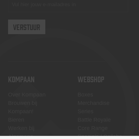
KOMPAAN
WEBSHOP
Over Kompaan
Boxes
Brouwen bij
Merchandise
Kompaan!
Series
Bieren
Battle Royale
Werken bij
Core Range
Algemene
Specials / Collabs