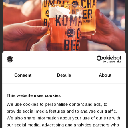
Consent
Details
About
Ontvang 10%
This website uses cookies
korting
We use cookies to personalise content and ads, to
provide social media features and to analyse our traffic.
Aankomende evenementen
We also share information about your use of our site with
Word lid van de Kompaan-community en schrijf
our social media, advertising and analytics partners who