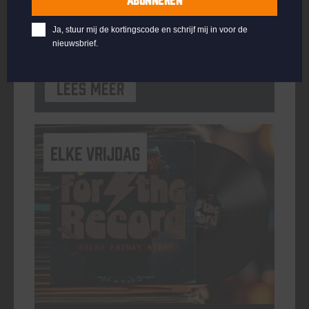
ORGANISATOR
Kompaan Binnenhaven
Ja, stuur mij de kortingscode en schrijf mij in voor de
nieuwsbrief.
Lees meer
elke vrijdag