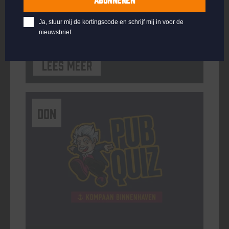
ORGANISATOR
Kompaan Binnenhaven
Ja, stuur mij de kortingscode en schrijf mij in voor de
nieuwsbrief.
Lees meer
DON