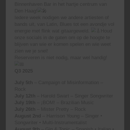
Binnenhaven Bar in het hartje centrum van
Den Haag!
Iedere week nodigen we andere artiesten of
bands uit, van Latin, Blues tot een avondje vol
energie met flink wat gitaargeweld.
Houd
onze socials in de gaten om op de hoogte te
blijven van wie er komen spelen en wie weet
zien we je snel!
Reserveren is niet nodig, maar wel handig!
Q3 2025
July 5th
– Campaign of Misinformation –
Rock
July 12th
– Harold Swart – Singer Songwriter
July 19th
– ¡BOM! – Brazilian Music
July 26th
– Mister Pretty – Rock
August 2nd
– Harrison Young – Singer •
Songwriter • Multi-Instrumentalist
August 9th
– Gin & Tonic – Spanish • Italian •