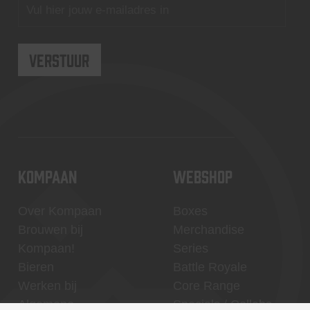
KOMPAAN
WEBSHOP
Over Kompaan
Boxes
Brouwen bij
Merchandise
Kompaan!
Series
Bieren
Battle Royale
Werken bij
Core Range
Algemene
Specials / Collabs