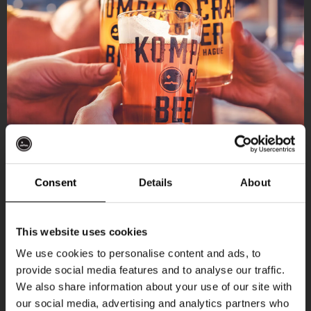
Consent
Details
About
Ontvang 10%
This website uses cookies
korting
We use cookies to personalise content and ads, to
provide social media features and to analyse our traffic.
Aankomende evenementen
We also share information about your use of our site with
Word lid van de Kompaan-community en schrijf
our social media, advertising and analytics partners who