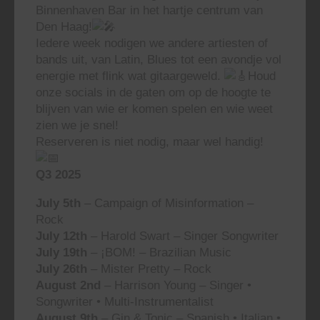
Binnenhaven Bar in het hartje centrum van
Den Haag!
Iedere week nodigen we andere artiesten of
bands uit, van Latin, Blues tot een avondje vol
energie met flink wat gitaargeweld.
Houd
onze socials in de gaten om op de hoogte te
blijven van wie er komen spelen en wie weet
zien we je snel!
Reserveren is niet nodig, maar wel handig!
Q3 2025
July 5th
– Campaign of Misinformation –
Rock
July 12th
– Harold Swart – Singer Songwriter
July 19th
– ¡BOM! – Brazilian Music
July 26th
– Mister Pretty – Rock
August 2nd
– Harrison Young – Singer •
Songwriter • Multi-Instrumentalist
August 9th
– Gin & Tonic – Spanish • Italian •