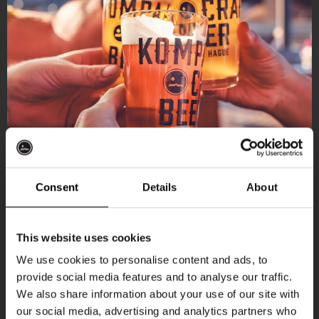
Consent
Details
About
Ontvang 10%
This website uses cookies
korting
We use cookies to personalise content and ads, to
provide social media features and to analyse our traffic.
Aankomende evenementen
We also share information about your use of our site with
Word lid van de Kompaan-community en schrijf
our social media, advertising and analytics partners who