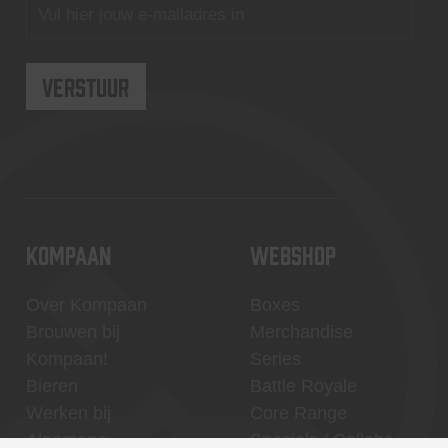
KOMPAAN
WEBSHOP
Over Kompaan
Boxes
Brouwen bij
Merchandise
Kompaan!
Series
Bieren
Battle Royale
Werken bij
Core Range
Algemene
Specials / Collabs