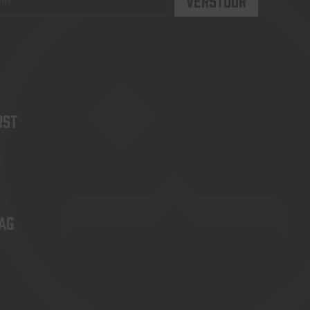
rst
ag