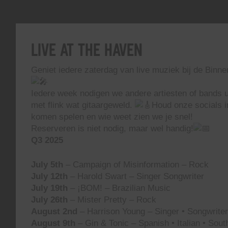
Live At The Haven
Geniet iedere zaterdag van live muziek bij de Binn
Iedere week nodigen we andere artiesten of bands ui
met flink wat gitaargeweld.
Houd onze socials i
komen spelen en wie weet zien we je snel!
Reserveren is niet nodig, maar wel handig!
Q3 2025
July 5th
– Campaign of Misinformation – Rock
July 12th
– Harold Swart – Singer Songwriter
July 19th
– ¡BOM! – Brazilian Music
July 26th
– Mister Pretty – Rock
August 2nd
– Harrison Young – Singer • Songwriter 
August 9th
– Gin & Tonic – Spanish • Italian • Sou