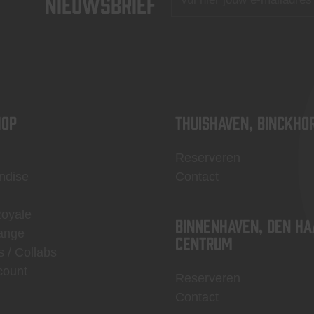
nieuwsbrief
OP
Thuishaven, Binckho
Reserveren
ndise
Contact
Royale
Binnenhaven, Den Ha
ange
centrum
s / Collabs
count
Reserveren
Contact