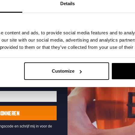
t in je inbox en hoor
Details
nze nieuwe bieren,
xclusieve updates.
uw e-mailadres in om uw
e content and ads, to provide social media features and to analy
te ontvangen
 our site with our social media, advertising and analytics partn
 provided to them or that they’ve collected from your use of their
Live At The Haven
DATUM
Every Saturday
Customize
TIJD
21:00
LOCATIE
Kompaan Binnenhaven
ORGANISATOR
Kompaan Binnenhaven
BONNEREN
ingscode en schrijf mij in voor de