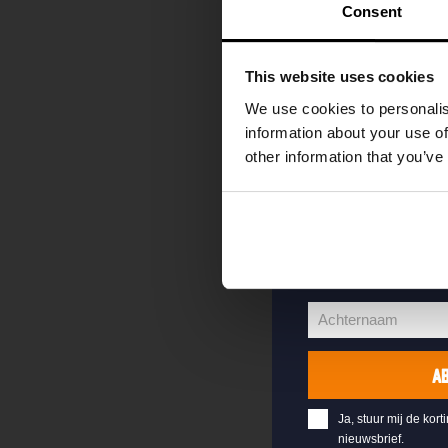
kortingscode direc
Consent
als eerste over o
evenementen en e
This website uses cookies
Vul hieronder jo
We use cookies to personalis
welkomstkorting 
information about your use of
other information that you’ve
jouw@e-mail.nl
Jouw
e-
Voornaam
mailadres
Voornaam
Achternaam
Achternaam
A
Ja, stuur mij de kort
nieuwsbrief.