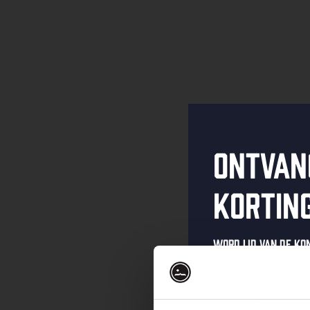
Ontvan
kortin
Word lid van de K
schrijf je in voor 
Ontvang een pers