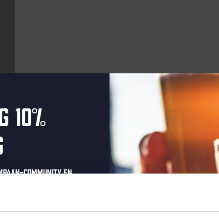
g 10%
Aankomende evenementen
g
Every Saturday
ompaan-community en
onze nieuwsbrief.
oonlijke eenmalige