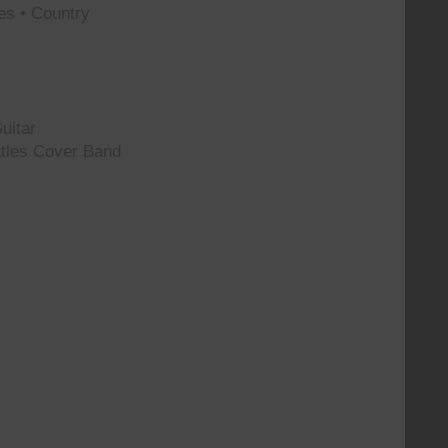
es • Country
uitar
tles Cover Band