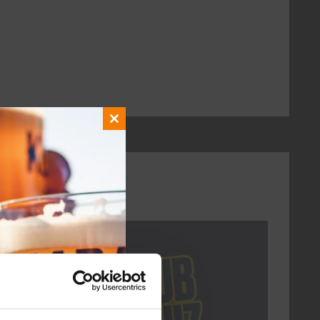
Close
this
module
DON