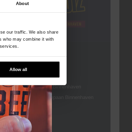
About
se our traffic. We also share
ers who may combine it with
 services.
Pub Quiz
DATUM
Elke Donderdag
Allow all
TIJD
20:30
LOCATIE
Kompaan Binnenhaven
ORGANISATOR
Kompaan Binnenhaven