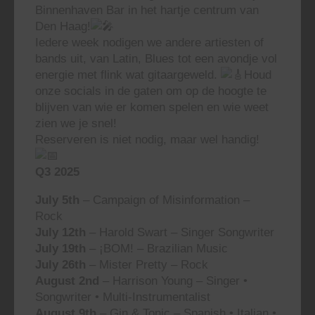
Binnenhaven Bar in het hartje centrum van
Den Haag!
Iedere week nodigen we andere artiesten of
bands uit, van Latin, Blues tot een avondje vol
energie met flink wat gitaargeweld.
Houd
onze socials in de gaten om op de hoogte te
blijven van wie er komen spelen en wie weet
zien we je snel!
Reserveren is niet nodig, maar wel handig!
Q3 2025
July 5th
– Campaign of Misinformation –
Rock
July 12th
– Harold Swart – Singer Songwriter
July 19th
– ¡BOM! – Brazilian Music
July 26th
– Mister Pretty – Rock
August 2nd
– Harrison Young – Singer •
Songwriter • Multi-Instrumentalist
August 9th
– Gin & Tonic – Spanish • Italian •