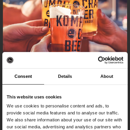
Consent
Details
About
Ontvang 10%
This website uses cookies
korting
We use cookies to personalise content and ads, to
provide social media features and to analyse our traffic.
Aankomende evenementen
We also share information about your use of our site with
Word lid van de Kompaan-community en schrijf
our social media, advertising and analytics partners who