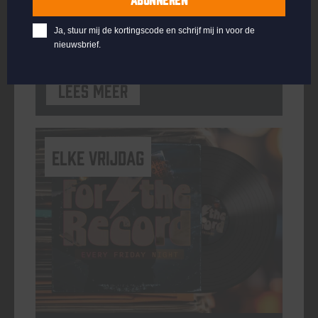
ORGANISATOR
Kompaan Binnenhaven
Ja, stuur mij de kortingscode en schrijf mij in voor de
nieuwsbrief.
Lees meer
elke vrijdag