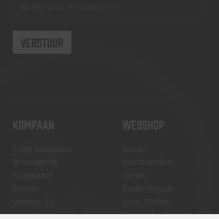
KOMPAAN
WEBSHOP
Over Kompaan
Boxes
Brouwen bij
Merchandise
Kompaan!
Series
Bieren
Battle Royale
Werken bij
Core Range
Algemene
Specials / Collabs