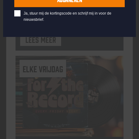
ORGANISATOR
Kompaan Binnenhaven
Ja, stuur mij de kortingscode en schrijf mij in voor de
nieuwsbrief.
Lees meer
elke vrijdag