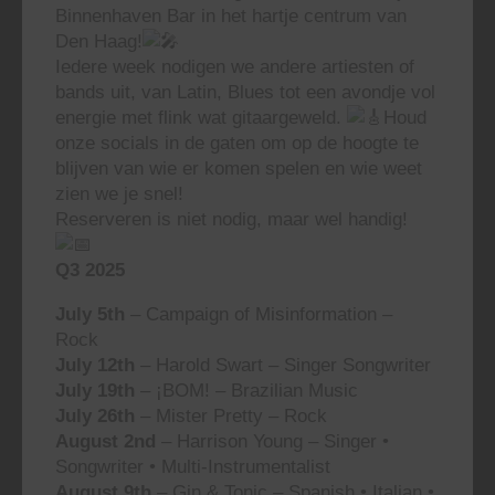
Binnenhaven Bar in het hartje centrum van
Den Haag!
Iedere week nodigen we andere artiesten of
bands uit, van Latin, Blues tot een avondje vol
energie met flink wat gitaargeweld.
Houd
onze socials in de gaten om op de hoogte te
blijven van wie er komen spelen en wie weet
zien we je snel!
Reserveren is niet nodig, maar wel handig!
Q3 2025
July 5th
– Campaign of Misinformation –
Rock
July 12th
– Harold Swart – Singer Songwriter
July 19th
– ¡BOM! – Brazilian Music
July 26th
– Mister Pretty – Rock
August 2nd
– Harrison Young – Singer •
Songwriter • Multi-Instrumentalist
August 9th
– Gin & Tonic – Spanish • Italian •