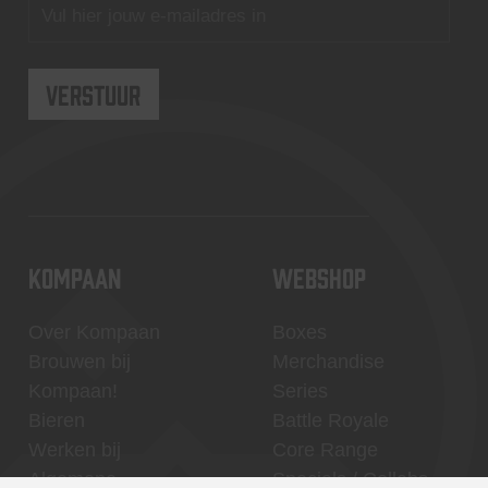
KOMPAAN
WEBSHOP
Over Kompaan
Boxes
Brouwen bij
Merchandise
Kompaan!
Series
Bieren
Battle Royale
Werken bij
Core Range
Algemene
Specials / Collabs