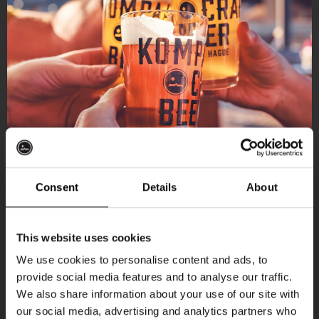
Consent
Details
About
Ontvang 10%
This website uses cookies
korting
We use cookies to personalise content and ads, to
provide social media features and to analyse our traffic.
Aankomende evenementen
We also share information about your use of our site with
Word lid van de Kompaan-community en schrijf
our social media, advertising and analytics partners who