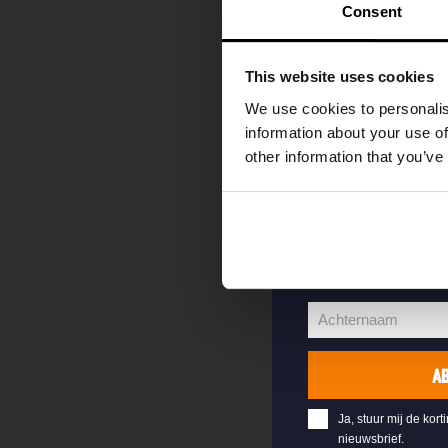
kortingscode direc
Consent
als eerste over o
evenementen en e
This website uses cookies
Vul hieronder jo
We use cookies to personalis
welkomstkorting 
information about your use of
other information that you’ve
jouw@e-mail.nl
Jouw
e-
Voornaam
mailadres
Voornaam
Achternaam
Achternaam
A
Ja, stuur mij de kort
nieuwsbrief.