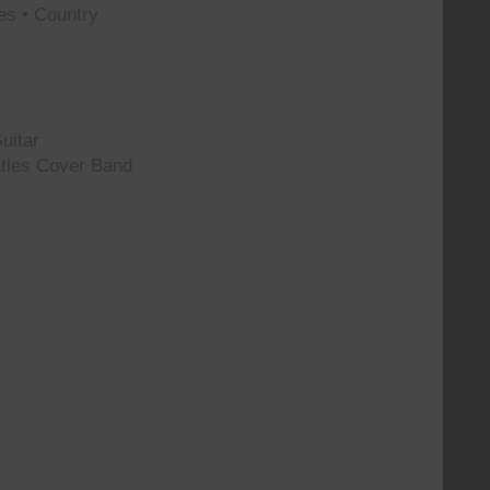
es • Country
uitar
tles Cover Band