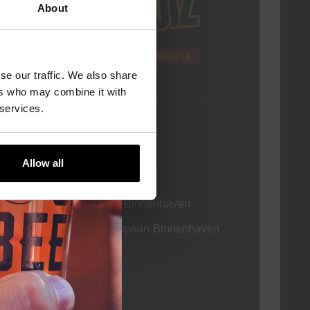
About
se our traffic. We also share
ers who may combine it with
 services.
Pub Quiz
DATUM
Elke Donderdag
Allow all
TIJD
20:30
LOCATIE
Kompaan Binnenhaven
ORGANISATOR
Kompaan Binnenhaven