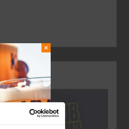
Close
this
module
DON