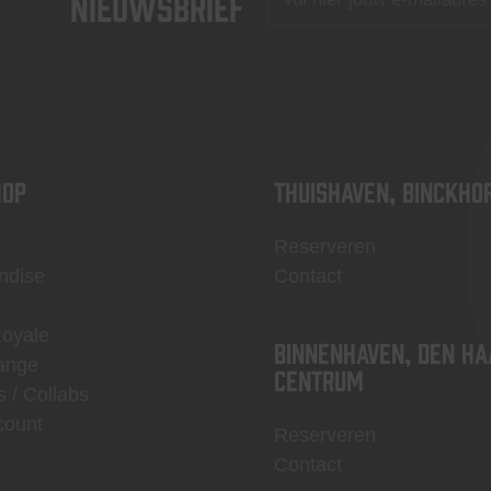
nieuwsbrief
OP
Thuishaven, Binckho
Reserveren
ndise
Contact
Royale
Binnenhaven, Den Ha
ange
centrum
s / Collabs
count
Reserveren
Contact