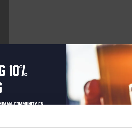
g 10%
Aankomende evenementen
g
Every Saturday
ompaan-community en
onze nieuwsbrief.
oonlijke eenmalige