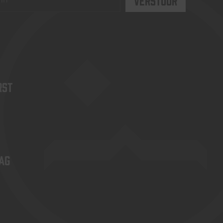
rst
ag