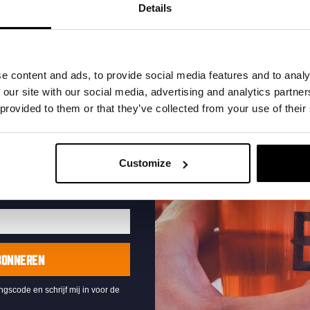
t in je inbox en hoor
Details
nze nieuwe bieren,
xclusieve updates.
uw e-mailadres in om uw
e content and ads, to provide social media features and to analy
te ontvangen
 our site with our social media, advertising and analytics partn
 provided to them or that they’ve collected from your use of their
Live At The Haven
DATUM
Every Saturday
Customize
TIJD
21:00
LOCATIE
Kompaan Binnenhaven
ORGANISATOR
Kompaan Binnenhaven
BONNEREN
ingscode en schrijf mij in voor de