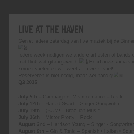
Live At The Haven
Geniet iedere zaterdag van live muziek bij de Binn
Iedere week nodigen we andere artiesten of bands ui
met flink wat gitaargeweld.
Houd onze socials i
komen spelen en wie weet zien we je snel!
Reserveren is niet nodig, maar wel handig!
Q3 2025
July 5th
– Campaign of Misinformation – Rock
July 12th
– Harold Swart – Singer Songwriter
July 19th
– ¡BOM! – Brazilian Music
July 26th
– Mister Pretty – Rock
August 2nd
– Harrison Young – Singer • Songwriter 
August 9th
– Gin & Tonic – Spanish • Italian • Sou