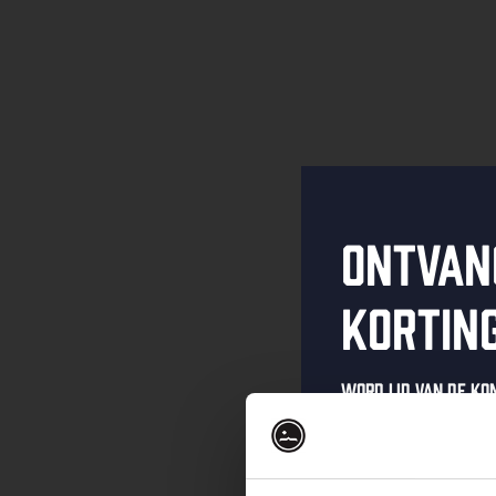
Ontvan
kortin
Word lid van de K
schrijf je in voor 
Ontvang een pers