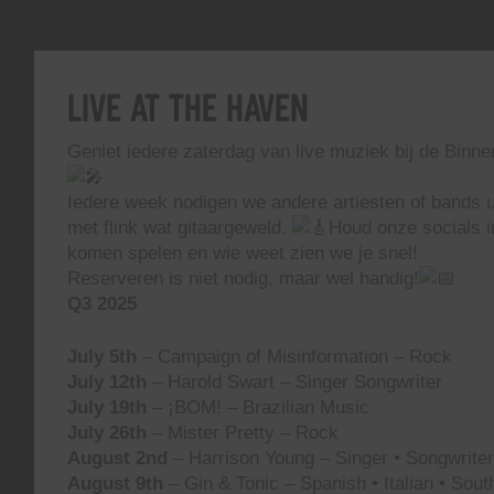
Live At The Haven
Geniet iedere zaterdag van live muziek bij de Binn
Iedere week nodigen we andere artiesten of bands ui
met flink wat gitaargeweld.
Houd onze socials i
komen spelen en wie weet zien we je snel!
Reserveren is niet nodig, maar wel handig!
Q3 2025
July 5th
– Campaign of Misinformation – Rock
July 12th
– Harold Swart – Singer Songwriter
July 19th
– ¡BOM! – Brazilian Music
July 26th
– Mister Pretty – Rock
August 2nd
– Harrison Young – Singer • Songwriter 
August 9th
– Gin & Tonic – Spanish • Italian • Sou