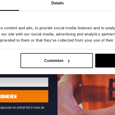
t in je inbox en hoor
Details
nze nieuwe bieren,
xclusieve updates.
uw e-mailadres in om uw
e content and ads, to provide social media features and to analy
te ontvangen
 our site with our social media, advertising and analytics partn
 provided to them or that they’ve collected from your use of their
Live At The Haven
DATUM
Every Saturday
Customize
TIJD
21:00
LOCATIE
Kompaan Binnenhaven
ORGANISATOR
Kompaan Binnenhaven
BONNEREN
ingscode en schrijf mij in voor de