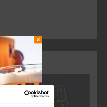
Close
this
module
DON