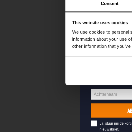
kortingscode direc
Consent
als eerste over o
evenementen en e
This website uses cookies
Vul hieronder jo
We use cookies to personalis
welkomstkorting 
information about your use of
other information that you’ve
jouw@e-mail.nl
Jouw
e-
Voornaam
mailadres
Voornaam
Achternaam
Achternaam
A
Ja, stuur mij de kort
nieuwsbrief.