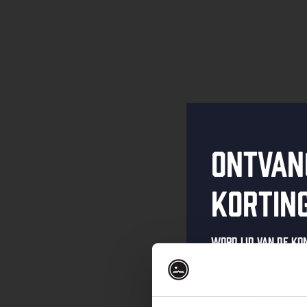
Ontvan
kortin
Word lid van de K
schrijf je in voor 
Ontvang een pers