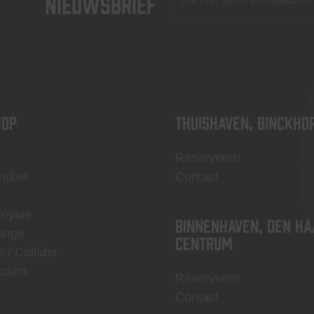
nieuwsbrief
OP
Thuishaven, Binckho
Reserveren
ndise
Contact
Royale
Binnenhaven, Den Ha
ange
centrum
s / Collabs
count
Reserveren
Contact