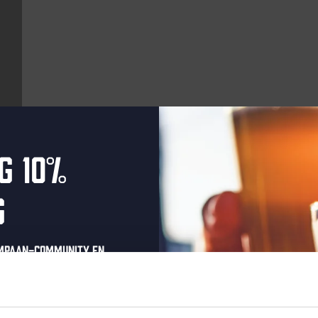
g 10%
Aankomende evenementen
g
Every Saturday
ompaan-community en
onze nieuwsbrief.
oonlijke eenmalige