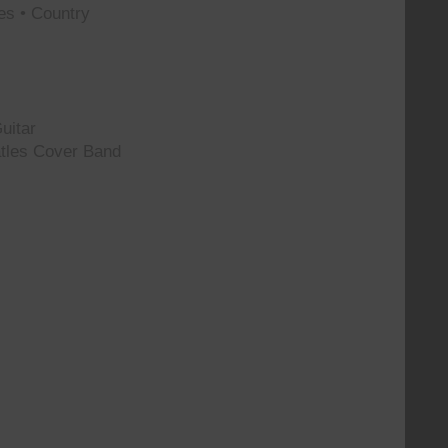
es • Country
uitar
tles Cover Band