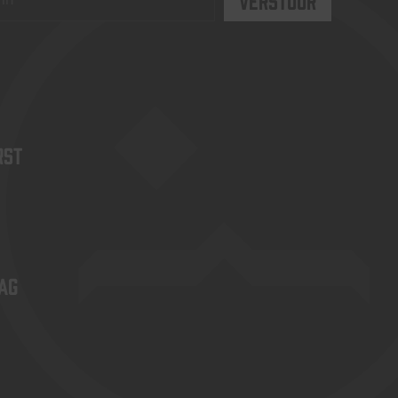
rst
ag