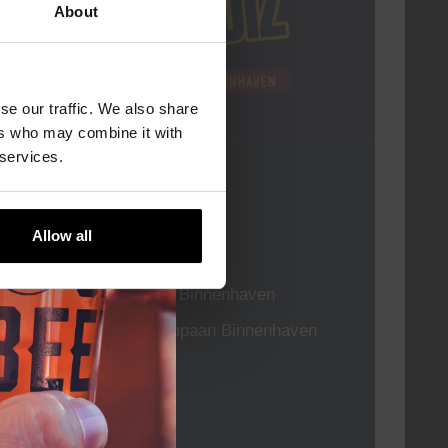
About
se our traffic. We also share
ers who may combine it with
 services.
Pub Quiz
DATUM
Elke Donderdag
Allow all
TIJD
20:30
LOCATIE
Kompaan Binnenhaven
ORGANISATOR
Kompaan Binnenhaven