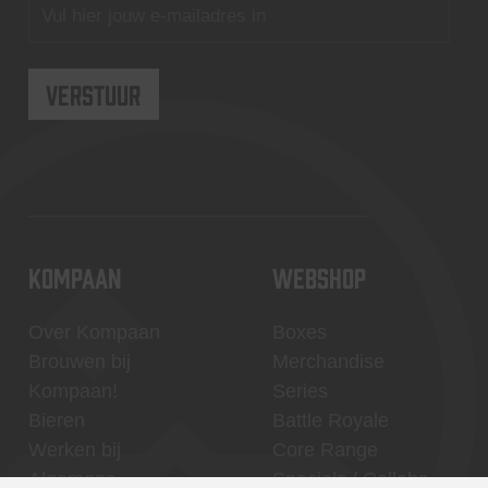
KOMPAAN
WEBSHOP
Over Kompaan
Boxes
Brouwen bij
Merchandise
Kompaan!
Series
Bieren
Battle Royale
Werken bij
Core Range
Algemene
Specials / Collabs