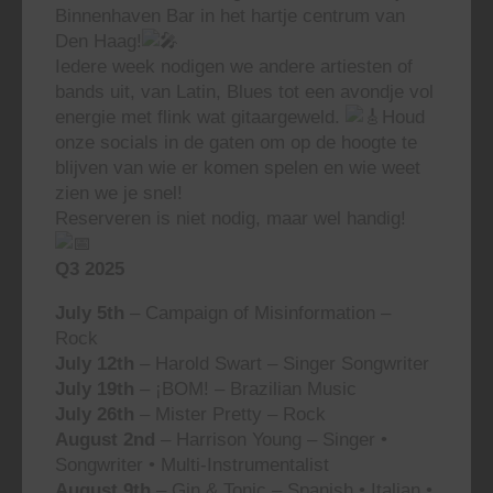
Binnenhaven Bar in het hartje centrum van
Den Haag!
Iedere week nodigen we andere artiesten of
bands uit, van Latin, Blues tot een avondje vol
energie met flink wat gitaargeweld.
Houd
onze socials in de gaten om op de hoogte te
blijven van wie er komen spelen en wie weet
zien we je snel!
Reserveren is niet nodig, maar wel handig!
Q3 2025
July 5th
– Campaign of Misinformation –
Rock
July 12th
– Harold Swart – Singer Songwriter
July 19th
– ¡BOM! – Brazilian Music
July 26th
– Mister Pretty – Rock
August 2nd
– Harrison Young – Singer •
Songwriter • Multi-Instrumentalist
August 9th
– Gin & Tonic – Spanish • Italian •