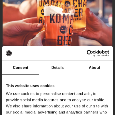
Consent
Details
About
Ontvang 10%
This website uses cookies
korting
We use cookies to personalise content and ads, to
provide social media features and to analyse our traffic.
Aankomende evenementen
We also share information about your use of our site with
Word lid van de Kompaan-community en schrijf
our social media, advertising and analytics partners who