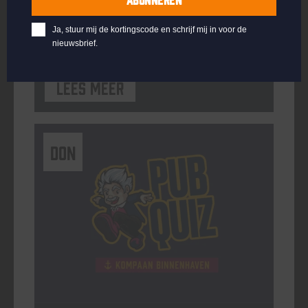
ORGANISATOR
Kompaan Binnenhaven
Ja, stuur mij de kortingscode en schrijf mij in voor de
nieuwsbrief.
Lees meer
DON