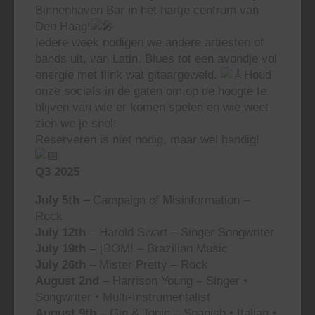
Binnenhaven Bar in het hartje centrum van
Den Haag!
Iedere week nodigen we andere artiesten of
bands uit, van Latin, Blues tot een avondje vol
energie met flink wat gitaargeweld.
Houd
onze socials in de gaten om op de hoogte te
blijven van wie er komen spelen en wie weet
zien we je snel!
Reserveren is niet nodig, maar wel handig!
Q3 2025
July 5th
– Campaign of Misinformation –
Rock
July 12th
– Harold Swart – Singer Songwriter
July 19th
– ¡BOM! – Brazilian Music
July 26th
– Mister Pretty – Rock
August 2nd
– Harrison Young – Singer •
Songwriter • Multi-Instrumentalist
August 9th
– Gin & Tonic – Spanish • Italian •