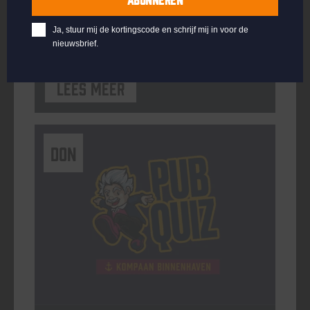
ORGANISATOR
Kompaan Binnenhaven
Ja, stuur mij de kortingscode en schrijf mij in voor de
nieuwsbrief.
Lees meer
DON