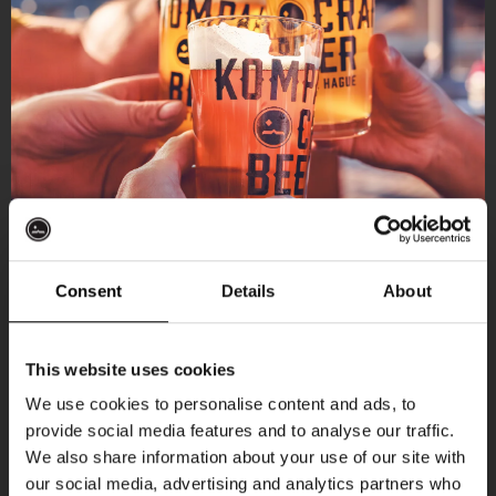
Consent
Details
About
Ontvang 10%
This website uses cookies
korting
We use cookies to personalise content and ads, to
provide social media features and to analyse our traffic.
Aankomende evenementen
We also share information about your use of our site with
Word lid van de Kompaan-community en schrijf
our social media, advertising and analytics partners who