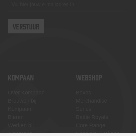
KOMPAAN
WEBSHOP
Over Kompaan
Boxes
Brouwen bij
Merchandise
Kompaan!
Series
Bieren
Battle Royale
Werken bij
Core Range
Algemene
Specials / Collabs