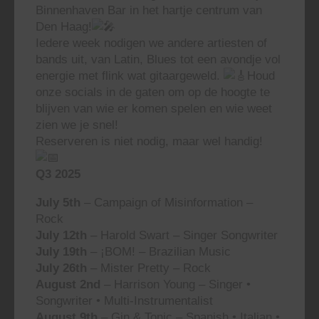
Binnenhaven Bar in het hartje centrum van
Den Haag!
Iedere week nodigen we andere artiesten of
bands uit, van Latin, Blues tot een avondje vol
energie met flink wat gitaargeweld.
Houd
onze socials in de gaten om op de hoogte te
blijven van wie er komen spelen en wie weet
zien we je snel!
Reserveren is niet nodig, maar wel handig!
Q3 2025
July 5th
– Campaign of Misinformation –
Rock
July 12th
– Harold Swart – Singer Songwriter
July 19th
– ¡BOM! – Brazilian Music
July 26th
– Mister Pretty – Rock
August 2nd
– Harrison Young – Singer •
Songwriter • Multi-Instrumentalist
August 9th
– Gin & Tonic – Spanish • Italian •