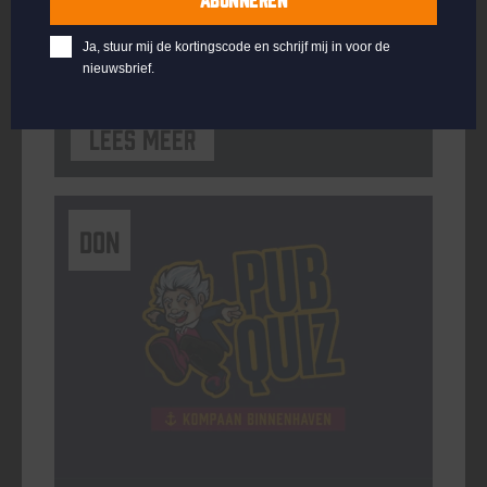
ORGANISATOR
Kompaan Binnenhaven
Ja, stuur mij de kortingscode en schrijf mij in voor de
nieuwsbrief.
Lees meer
DON