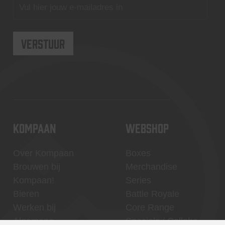
KOMPAAN
WEBSHOP
Over Kompaan
Boxes
Brouwen bij
Merchandise
Kompaan!
Series
Bieren
Battle Royale
Werken bij
Core Range
Algemene
Specials / Collabs