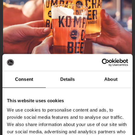
Consent
Details
About
Ontvang 10%
This website uses cookies
korting
We use cookies to personalise content and ads, to
provide social media features and to analyse our traffic.
Aankomende evenementen
We also share information about your use of our site with
Word lid van de Kompaan-community en schrijf
our social media, advertising and analytics partners who