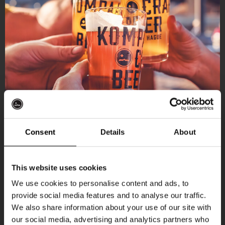
Consent
Details
About
Ontvang 10%
This website uses cookies
korting
We use cookies to personalise content and ads, to
provide social media features and to analyse our traffic.
Aankomende evenementen
We also share information about your use of our site with
Word lid van de Kompaan-community en schrijf
our social media, advertising and analytics partners who