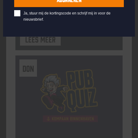
ORGANISATOR
Kompaan Binnenhaven
Ja, stuur mij de kortingscode en schrijf mij in voor de
nieuwsbrief.
Lees meer
DON