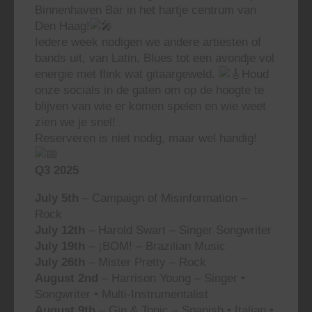
Binnenhaven Bar in het hartje centrum van
Den Haag!
Iedere week nodigen we andere artiesten of
bands uit, van Latin, Blues tot een avondje vol
energie met flink wat gitaargeweld.
Houd
onze socials in de gaten om op de hoogte te
blijven van wie er komen spelen en wie weet
zien we je snel!
Reserveren is niet nodig, maar wel handig!
Q3 2025
July 5th
– Campaign of Misinformation –
Rock
July 12th
– Harold Swart – Singer Songwriter
July 19th
– ¡BOM! – Brazilian Music
July 26th
– Mister Pretty – Rock
August 2nd
– Harrison Young – Singer •
Songwriter • Multi-Instrumentalist
August 9th
– Gin & Tonic – Spanish • Italian •