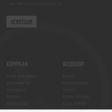
KOMPAAN
WEBSHOP
Over Kompaan
Boxes
Brouwen bij
Merchandise
Kompaan!
Series
Bieren
Battle Royale
Werken bij
Core Range
Algemene
Specials / Collabs