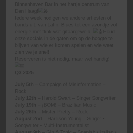
Binnenhaven Bar in het hartje centrum van
Den Haag!
Iedere week nodigen we andere artiesten of
bands uit, van Latin, Blues tot een avondje vol
energie met flink wat gitaargeweld.
Houd
onze socials in de gaten om op de hoogte te
blijven van wie er komen spelen en wie weet
zien we je snel!
Reserveren is niet nodig, maar wel handig!
Q3 2025
July 5th
– Campaign of Misinformation –
Rock
July 12th
– Harold Swart – Singer Songwriter
July 19th
– ¡BOM! – Brazilian Music
July 26th
– Mister Pretty – Rock
August 2nd
– Harrison Young – Singer •
Songwriter • Multi-Instrumentalist
August 9th
– Gin & Tonic – Spanish • Italian •