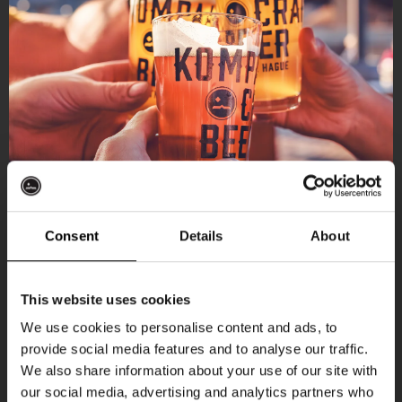
Consent
Details
About
Ontvang 10%
This website uses cookies
korting
We use cookies to personalise content and ads, to
provide social media features and to analyse our traffic.
Aankomende evenementen
We also share information about your use of our site with
Word lid van de Kompaan-community en schrijf
our social media, advertising and analytics partners who