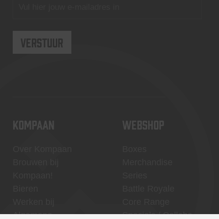
KOMPAAN
WEBSHOP
Over Kompaan
Boxes
Brouwen bij
Merchandise
Kompaan!
Series
Bieren
Battle Royale
Werken bij
Core Range
Algemene
Specials / Collabs