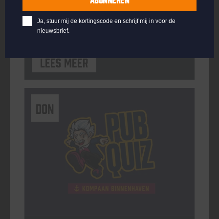
ORGANISATOR
Kompaan Binnenhaven
Ja, stuur mij de kortingscode en schrijf mij in voor de
nieuwsbrief.
Lees meer
DON