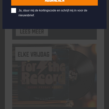
ORGANISATOR
Kompaan Binnenhaven
Ja, stuur mij de kortingscode en schrijf mij in voor de
nieuwsbrief.
Lees meer
elke vrijdag