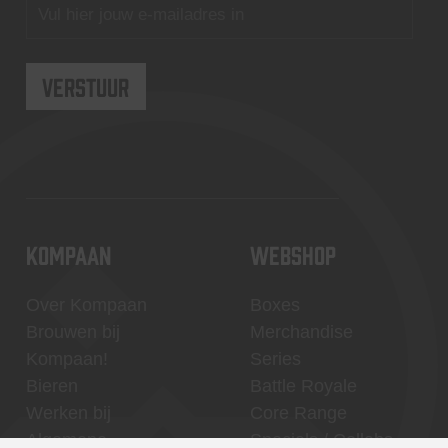
KOMPAAN
WEBSHOP
Over Kompaan
Boxes
Brouwen bij
Merchandise
Kompaan!
Series
Bieren
Battle Royale
Werken bij
Core Range
Algemene
Specials / Collabs