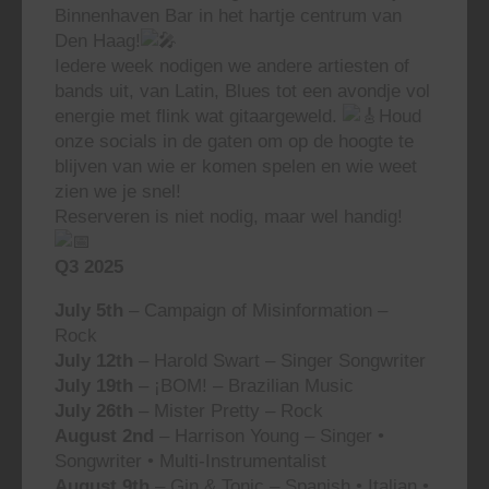
Binnenhaven Bar in het hartje centrum van
Den Haag!
Iedere week nodigen we andere artiesten of
bands uit, van Latin, Blues tot een avondje vol
energie met flink wat gitaargeweld.
Houd
onze socials in de gaten om op de hoogte te
blijven van wie er komen spelen en wie weet
zien we je snel!
Reserveren is niet nodig, maar wel handig!
Q3 2025
July 5th
– Campaign of Misinformation –
Rock
July 12th
– Harold Swart – Singer Songwriter
July 19th
– ¡BOM! – Brazilian Music
July 26th
– Mister Pretty – Rock
August 2nd
– Harrison Young – Singer •
Songwriter • Multi-Instrumentalist
August 9th
– Gin & Tonic – Spanish • Italian •