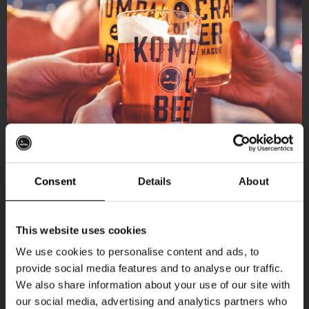
Consent
Details
About
Ontvang 10%
This website uses cookies
korting
We use cookies to personalise content and ads, to
provide social media features and to analyse our traffic.
Aankomende evenementen
We also share information about your use of our site with
Word lid van de Kompaan-community en schrijf
our social media, advertising and analytics partners who