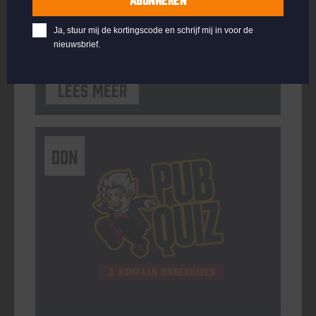
ORGANISATOR
Kompaan Binnenhaven
Ja, stuur mij de kortingscode en schrijf mij in voor de
nieuwsbrief.
Lees meer
DON