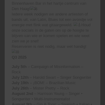
Binnenhaven Bar in het hartje centrum van
Den Haag!
Iedere week nodigen we andere artiesten of
bands uit, van Latin, Blues tot een avondje vol
energie met flink wat gitaargeweld.
Houd
onze socials in de gaten om op de hoogte te
blijven van wie er komen spelen en wie weet
zien we je snel!
Reserveren is niet nodig, maar wel handig!
Q3 2025
July 5th
– Campaign of Misinformation –
Rock
July 12th
– Harold Swart – Singer Songwriter
July 19th
– ¡BOM! – Brazilian Music
July 26th
– Mister Pretty – Rock
August 2nd
– Harrison Young – Singer •
Songwriter • Multi-Instrumentalist
August 9th
– Gin & Tonic – Spanish • Italian •