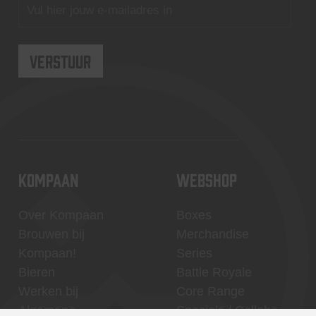
KOMPAAN
WEBSHOP
Over Kompaan
Boxes
Brouwen bij
Merchandise
Kompaan!
Series
Bieren
Battle Royale
Werken bij
Core Range
Algemene
Specials / Collabs