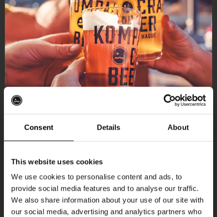
Consent
Details
About
Ontvang 10%
This website uses cookies
korting
We use cookies to personalise content and ads, to
provide social media features and to analyse our traffic.
Aankomende evenementen
We also share information about your use of our site with
Word lid van de Kompaan-community en schrijf
our social media, advertising and analytics partners who