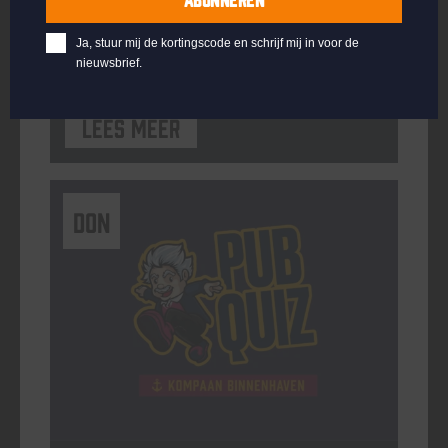
ORGANISATOR
Kompaan Binnenhaven
Ja, stuur mij de kortingscode en schrijf mij in voor de
nieuwsbrief.
Lees meer
DON