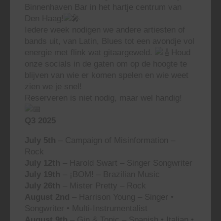
Binnenhaven Bar in het hartje centrum van
Den Haag!
Iedere week nodigen we andere artiesten of
bands uit, van Latin, Blues tot een avondje vol
energie met flink wat gitaargeweld.
Houd
onze socials in de gaten om op de hoogte te
blijven van wie er komen spelen en wie weet
zien we je snel!
Reserveren is niet nodig, maar wel handig!
Q3 2025
July 5th
– Campaign of Misinformation –
Rock
July 12th
– Harold Swart – Singer Songwriter
July 19th
– ¡BOM! – Brazilian Music
July 26th
– Mister Pretty – Rock
August 2nd
– Harrison Young – Singer •
Songwriter • Multi-Instrumentalist
August 9th
– Gin & Tonic – Spanish • Italian •