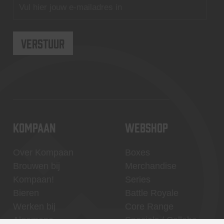
KOMPAAN
WEBSHOP
Over Kompaan
Boxes
Brouwen bij
Merchandise
Kompaan!
Series
Bieren
Battle Royale
Werken bij
Core Range
Algemene
Specials / Collabs