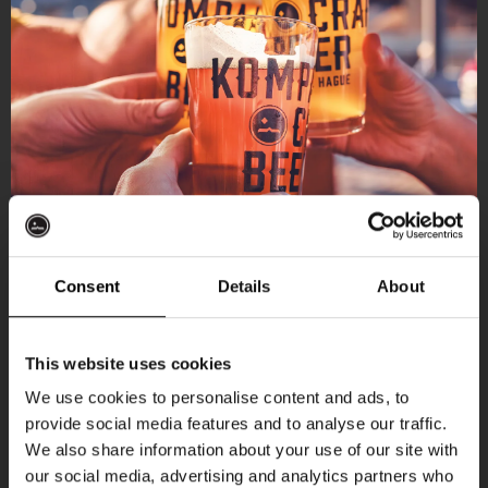
Consent
Details
About
Ontvang 10%
This website uses cookies
korting
We use cookies to personalise content and ads, to
provide social media features and to analyse our traffic.
Aankomende evenementen
We also share information about your use of our site with
Word lid van de Kompaan-community en schrijf
our social media, advertising and analytics partners who