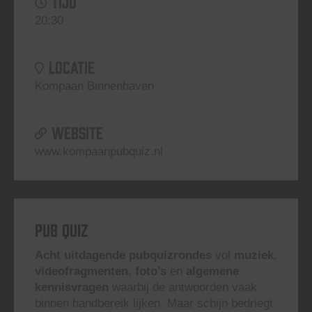
TIJD
20:30
LOCATIE
Kompaan Binnenhaven
WEBSITE
www.kompaanpubquiz.nl
Pub Quiz
Acht uitdagende pubquizrondes
vol
muziek
,
videofragmenten
,
foto’s
en
algemene
kennisvragen
waarbij de antwoorden vaak
binnen handbereik lijken. Maar schijn bedriegt