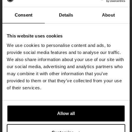
Every Saturday
Consent
Details
About
Ontvang 10%
This website uses cookies
korting
We use cookies to personalise content and ads, to
provide social media features and to analyse our traffic.
We also share information about your use of our site with
Word lid van de Kompaan-community en schrijf
our social media, advertising and analytics partners who
je in voor onze nieuwsbrief.
may combine it with other information that you’ve
provided to them or that they’ve collected from your use
Live At The Haven
Ontvang een persoonlijke eenmalige
of their services.
kortingscode direct in je inbox en hoor als
DATUM
Every Saturday
eerste over onze nieuwe bieren,
evenementen en exclusieve updates.
TIJD
21:00
Allow all
Vul hieronder jouw e-mailadres in om uw
LOCATIE
Kompaan Binnenhaven
welkomstkorting te ontvangen