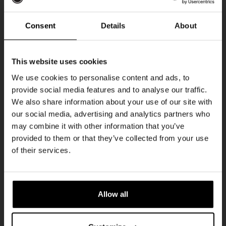
DON
Consent
Details
About
Ontvang 10%
This website uses cookies
korting
We use cookies to personalise content and ads, to
provide social media features and to analyse our traffic.
We also share information about your use of our site with
Word lid van de Kompaan-community en schrijf
our social media, advertising and analytics partners who
je in voor onze nieuwsbrief.
may combine it with other information that you’ve
provided to them or that they’ve collected from your use
Pub Quiz
Ontvang een persoonlijke eenmalige
of their services.
kortingscode direct in je inbox en hoor als
DATUM
Elke Donderdag
eerste over onze nieuwe bieren,
evenementen en exclusieve updates.
TIJD
20:30
Allow all
Vul hieronder jouw e-mailadres in om uw
LOCATIE
Kompaan Binnenhaven
welkomstkorting te ontvangen