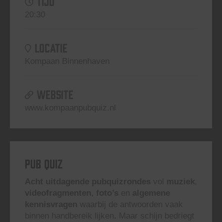
TIJD
20:30
LOCATIE
Kompaan Binnenhaven
WEBSITE
www.kompaanpubquiz.nl
Pub Quiz
Acht uitdagende pubquizrondes
vol
muziek
,
videofragmenten
,
foto’s
en
algemene
kennisvragen
waarbij de antwoorden vaak
binnen handbereik lijken. Maar schijn bedriegt