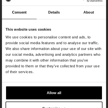
DON
Consent
Details
About
Ontvang 10%
This website uses cookies
korting
We use cookies to personalise content and ads, to
provide social media features and to analyse our traffic.
We also share information about your use of our site with
Word lid van de Kompaan-community en schrijf
our social media, advertising and analytics partners who
je in voor onze nieuwsbrief.
may combine it with other information that you’ve
provided to them or that they’ve collected from your use
Pub Quiz
Ontvang een persoonlijke eenmalige
of their services.
kortingscode direct in je inbox en hoor als
DATUM
Elke Donderdag
eerste over onze nieuwe bieren,
evenementen en exclusieve updates.
TIJD
20:30
Allow all
Vul hieronder jouw e-mailadres in om uw
LOCATIE
Kompaan Binnenhaven
welkomstkorting te ontvangen