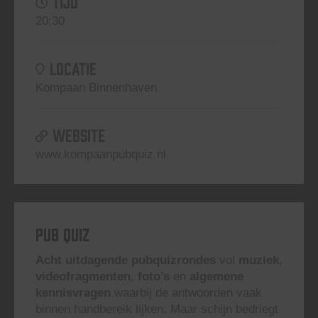
TIJD
20:30
LOCATIE
Kompaan Binnenhaven
WEBSITE
www.kompaanpubquiz.nl
Pub Quiz
Acht uitdagende pubquizrondes
vol
muziek
,
videofragmenten
,
foto’s
en
algemene
kennisvragen
waarbij de antwoorden vaak
binnen handbereik lijken. Maar schijn bedriegt