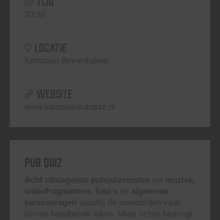
TIJD
20:30
LOCATIE
Kompaan Binnenhaven
WEBSITE
www.kompaanpubquiz.nl
Pub Quiz
Acht uitdagende pubquizrondes
vol
muziek
,
videofragmenten
,
foto’s
en
algemene
kennisvragen
waarbij de antwoorden vaak
binnen handbereik lijken. Maar schijn bedriegt