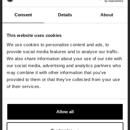
Every Saturday
Consent
Details
About
Ontvang 10%
This website uses cookies
korting
We use cookies to personalise content and ads, to
provide social media features and to analyse our traffic.
We also share information about your use of our site with
Word lid van de Kompaan-community en schrijf
our social media, advertising and analytics partners who
je in voor onze nieuwsbrief.
may combine it with other information that you’ve
provided to them or that they’ve collected from your use
Live At The Haven
Ontvang een persoonlijke eenmalige
of their services.
kortingscode direct in je inbox en hoor als
DATUM
Every Saturday
eerste over onze nieuwe bieren,
evenementen en exclusieve updates.
TIJD
21:00
Allow all
Vul hieronder jouw e-mailadres in om uw
LOCATIE
Kompaan Binnenhaven
welkomstkorting te ontvangen