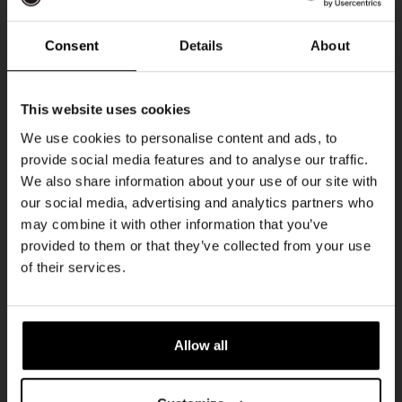
Every Saturday
Consent
Details
About
Ontvang 10%
This website uses cookies
korting
We use cookies to personalise content and ads, to
provide social media features and to analyse our traffic.
We also share information about your use of our site with
Word lid van de Kompaan-community en schrijf
our social media, advertising and analytics partners who
je in voor onze nieuwsbrief.
may combine it with other information that you’ve
provided to them or that they’ve collected from your use
Live At The Haven
Ontvang een persoonlijke eenmalige
of their services.
kortingscode direct in je inbox en hoor als
DATUM
Every Saturday
eerste over onze nieuwe bieren,
evenementen en exclusieve updates.
TIJD
21:00
Allow all
Vul hieronder jouw e-mailadres in om uw
LOCATIE
Kompaan Binnenhaven
welkomstkorting te ontvangen