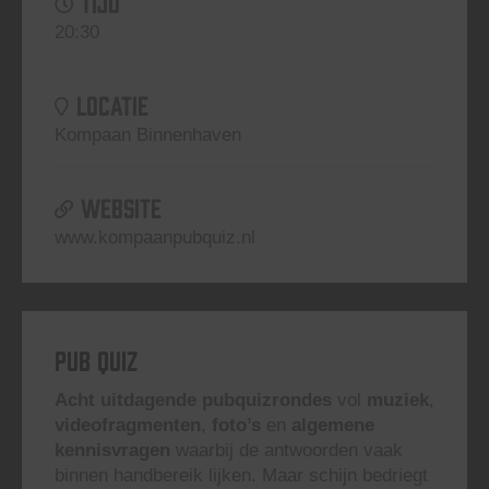
TIJD
20:30
LOCATIE
Kompaan Binnenhaven
WEBSITE
www.kompaanpubquiz.nl
Pub Quiz
Acht uitdagende pubquizrondes
vol
muziek
,
videofragmenten
,
foto’s
en
algemene
kennisvragen
waarbij de antwoorden vaak
binnen handbereik lijken. Maar schijn bedriegt