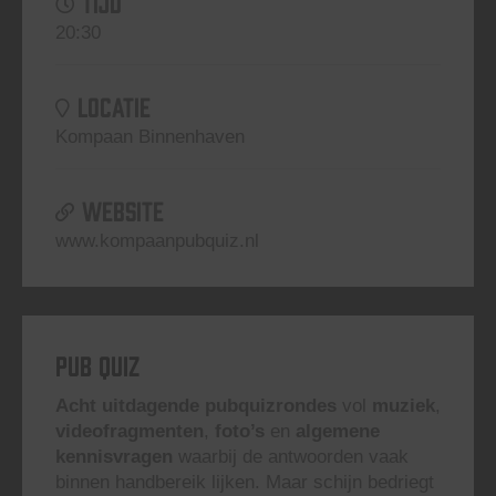
TIJD
20:30
LOCATIE
Kompaan Binnenhaven
WEBSITE
www.kompaanpubquiz.nl
Pub Quiz
Acht uitdagende pubquizrondes
vol
muziek
,
videofragmenten
,
foto’s
en
algemene
kennisvragen
waarbij de antwoorden vaak
binnen handbereik lijken. Maar schijn bedriegt