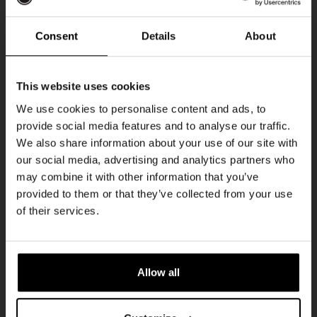
Every Saturday
Consent
Details
About
Ontvang 10%
This website uses cookies
korting
We use cookies to personalise content and ads, to
provide social media features and to analyse our traffic.
We also share information about your use of our site with
Word lid van de Kompaan-community en schrijf
our social media, advertising and analytics partners who
je in voor onze nieuwsbrief.
may combine it with other information that you’ve
provided to them or that they’ve collected from your use
Live At The Haven
Ontvang een persoonlijke eenmalige
of their services.
kortingscode direct in je inbox en hoor als
DATUM
Every Saturday
eerste over onze nieuwe bieren,
evenementen en exclusieve updates.
TIJD
21:00
Allow all
Vul hieronder jouw e-mailadres in om uw
LOCATIE
Kompaan Binnenhaven
welkomstkorting te ontvangen