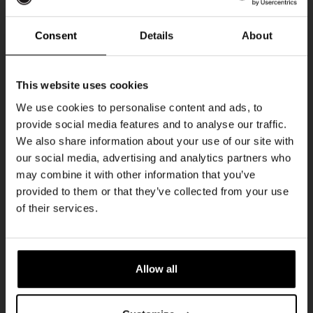
Every Saturday
Consent
Details
About
Ontvang 10%
This website uses cookies
korting
We use cookies to personalise content and ads, to
provide social media features and to analyse our traffic.
We also share information about your use of our site with
Word lid van de Kompaan-community en schrijf
our social media, advertising and analytics partners who
je in voor onze nieuwsbrief.
may combine it with other information that you’ve
provided to them or that they’ve collected from your use
Live At The Haven
Ontvang een persoonlijke eenmalige
of their services.
kortingscode direct in je inbox en hoor als
DATUM
Every Saturday
eerste over onze nieuwe bieren,
evenementen en exclusieve updates.
TIJD
21:00
Allow all
Vul hieronder jouw e-mailadres in om uw
LOCATIE
Kompaan Binnenhaven
welkomstkorting te ontvangen