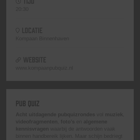
TIJD
20:30
LOCATIE
Kompaan Binnenhaven
WEBSITE
www.kompaanpubquiz.nl
Pub Quiz
Acht uitdagende pubquizrondes
vol
muziek
,
videofragmenten
,
foto’s
en
algemene
kennisvragen
waarbij de antwoorden vaak
binnen handbereik lijken. Maar schijn bedriegt