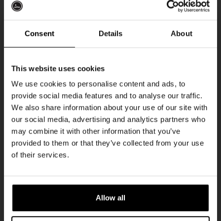
Locatie op de kaart
Consent
Details
About
Ontvang 10%
This website uses cookies
korting
We use cookies to personalise content and ads, to
provide social media features and to analyse our traffic.
We also share information about your use of our site with
Word lid van de Kompaan-community en schrijf
our social media, advertising and analytics partners who
je in voor onze nieuwsbrief.
may combine it with other information that you’ve
provided to them or that they’ve collected from your use
Ontvang een persoonlijke eenmalige
of their services.
kortingscode direct in je inbox en hoor als
eerste over onze nieuwe bieren,
evenementen en exclusieve updates.
Allow all
Vul hieronder jouw e-mailadres in om uw