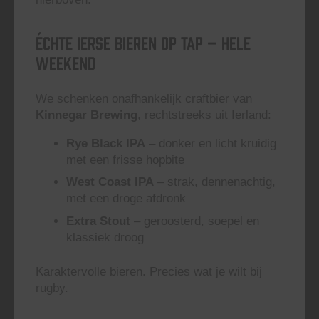
Échte Ierse Bieren op Tap – Hele
Weekend
We schenken onafhankelijk craftbier van
Kinnegar Brewing
, rechtstreeks uit Ierland:
Rye Black IPA
– donker en licht kruidig
met een frisse hopbite
West Coast IPA
– strak, dennenachtig,
met een droge afdronk
Extra Stout
– geroosterd, soepel en
klassiek droog
Karaktervolle bieren. Precies wat je wilt bij
rugby.