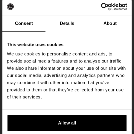
Aankomende evenementen
Consent
Details
About
Every Saturday
Ontvang 10%
This website uses cookies
korting
We use cookies to personalise content and ads, to
provide social media features and to analyse our traffic.
We also share information about your use of our site with
Word lid van de Kompaan-community en schrijf
our social media, advertising and analytics partners who
je in voor onze nieuwsbrief.
may combine it with other information that you’ve
provided to them or that they’ve collected from your use
Ontvang een persoonlijke eenmalige
of their services.
kortingscode direct in je inbox en hoor als
Live At The Haven
eerste over onze nieuwe bieren,
DATUM
evenementen en exclusieve updates.
Every Saturday
Allow all
TIJD
Vul hieronder jouw e-mailadres in om uw
21:00