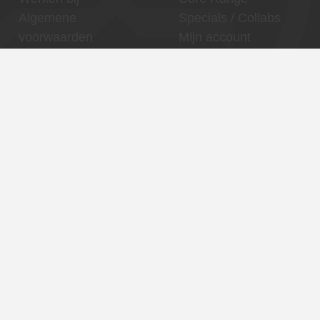
Algemene
Specials / Collabs
voorwaarden
Mijn account
Contact
Thuishaven,
Binnenhaven, Den
Binckhorst
Haag centrum
Reserveren
Reserveren
Contact
Contact