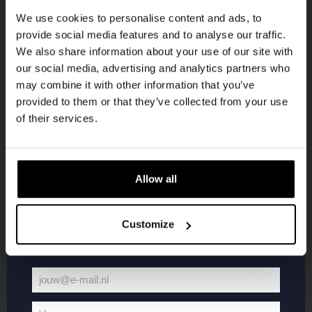
korting
We use cookies to personalise content and ads, to
provide social media features and to analyse our traffic.
We also share information about your use of our site with
Word lid van de Kompaan-community en schrijf
our social media, advertising and analytics partners who
je in voor onze nieuwsbrief.
may combine it with other information that you’ve
provided to them or that they’ve collected from your use
Ontvang een persoonlijke eenmalige
of their services.
kortingscode direct in je inbox en hoor als
eerste over onze nieuwe bieren,
evenementen en exclusieve updates.
Allow all
KOMPAAN
WEBSHOP
Vul hieronder jouw e-mailadres in om uw
welkomstkorting te ontvangen
Customize
Over Kompaan
Boxes
Brouwen bij
Merchandise
Kompaan!
Series
jouw@e-mail.nl
Bieren
Battle Royale
Jouw
Werken bij
Core Range
e-