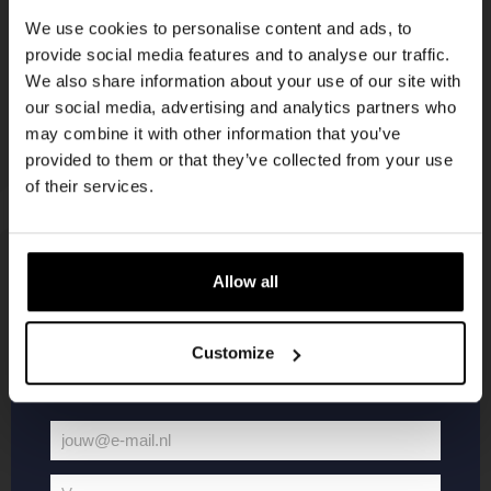
korting
We use cookies to personalise content and ads, to
provide social media features and to analyse our traffic.
We also share information about your use of our site with
Word lid van de Kompaan-community en schrijf
our social media, advertising and analytics partners who
je in voor onze nieuwsbrief.
may combine it with other information that you’ve
provided to them or that they’ve collected from your use
Ontvang een persoonlijke eenmalige
of their services.
kortingscode direct in je inbox en hoor als
eerste over onze nieuwe bieren,
evenementen en exclusieve updates.
Allow all
KOMPAAN
WEBSHOP
Vul hieronder jouw e-mailadres in om uw
welkomstkorting te ontvangen
Customize
Over Kompaan
Boxes
Brouwen bij
Merchandise
Kompaan!
Series
jouw@e-mail.nl
Bieren
Battle Royale
Jouw
Werken bij
Core Range
e-