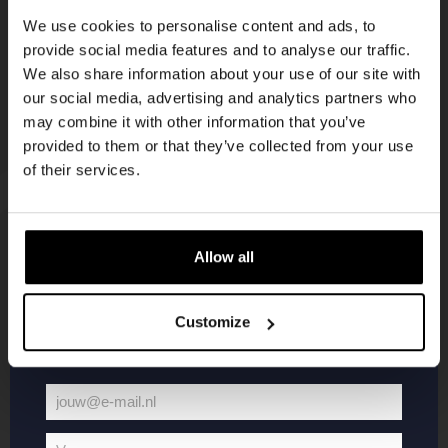
korting
We use cookies to personalise content and ads, to
provide social media features and to analyse our traffic.
We also share information about your use of our site with
Word lid van de Kompaan-community en schrijf
our social media, advertising and analytics partners who
je in voor onze nieuwsbrief.
may combine it with other information that you’ve
provided to them or that they’ve collected from your use
Ontvang een persoonlijke eenmalige
of their services.
kortingscode direct in je inbox en hoor als
eerste over onze nieuwe bieren,
evenementen en exclusieve updates.
Allow all
KOMPAAN
WEBSHOP
Vul hieronder jouw e-mailadres in om uw
welkomstkorting te ontvangen
Customize
Over Kompaan
Boxes
Brouwen bij
Merchandise
Kompaan!
Series
jouw@e-mail.nl
Bieren
Battle Royale
Jouw
Werken bij
Core Range
e-