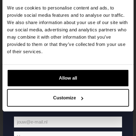
korting
We use cookies to personalise content and ads, to
provide social media features and to analyse our traffic.
We also share information about your use of our site with
Word lid van de Kompaan-community en schrijf
our social media, advertising and analytics partners who
je in voor onze nieuwsbrief.
may combine it with other information that you’ve
provided to them or that they’ve collected from your use
Ontvang een persoonlijke eenmalige
of their services.
kortingscode direct in je inbox en hoor als
eerste over onze nieuwe bieren,
evenementen en exclusieve updates.
Allow all
KOMPAAN
WEBSHOP
Vul hieronder jouw e-mailadres in om uw
welkomstkorting te ontvangen
Customize
Over Kompaan
Boxes
Brouwen bij
Merchandise
Kompaan!
Series
jouw@e-mail.nl
Bieren
Battle Royale
Jouw
Werken bij
Core Range
e-