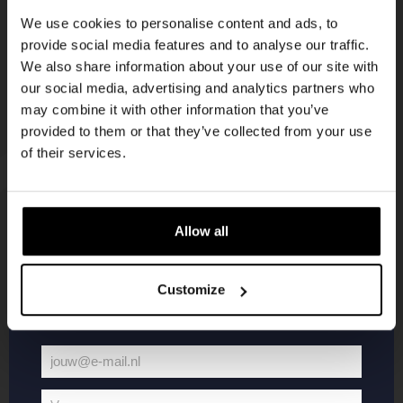
korting
We use cookies to personalise content and ads, to
provide social media features and to analyse our traffic.
We also share information about your use of our site with
Word lid van de Kompaan-community en schrijf
our social media, advertising and analytics partners who
je in voor onze nieuwsbrief.
may combine it with other information that you’ve
provided to them or that they’ve collected from your use
Ontvang een persoonlijke eenmalige
of their services.
kortingscode direct in je inbox en hoor als
eerste over onze nieuwe bieren,
evenementen en exclusieve updates.
Allow all
KOMPAAN
WEBSHOP
Vul hieronder jouw e-mailadres in om uw
welkomstkorting te ontvangen
Customize
Over Kompaan
Boxes
Brouwen bij
Merchandise
Kompaan!
Series
jouw@e-mail.nl
Bieren
Battle Royale
Jouw
Werken bij
Core Range
e-