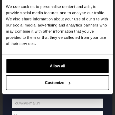
korting
We use cookies to personalise content and ads, to
provide social media features and to analyse our traffic.
We also share information about your use of our site with
Word lid van de Kompaan-community en schrijf
our social media, advertising and analytics partners who
je in voor onze nieuwsbrief.
may combine it with other information that you’ve
provided to them or that they’ve collected from your use
Ontvang een persoonlijke eenmalige
of their services.
kortingscode direct in je inbox en hoor als
eerste over onze nieuwe bieren,
evenementen en exclusieve updates.
Allow all
KOMPAAN
WEBSHOP
Vul hieronder jouw e-mailadres in om uw
welkomstkorting te ontvangen
Customize
Over Kompaan
Boxes
Brouwen bij
Merchandise
Kompaan!
Series
jouw@e-mail.nl
Bieren
Battle Royale
Jouw
Werken bij
Core Range
e-