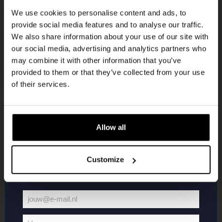
korting
We use cookies to personalise content and ads, to
provide social media features and to analyse our traffic.
We also share information about your use of our site with
Word lid van de Kompaan-community en schrijf
our social media, advertising and analytics partners who
je in voor onze nieuwsbrief.
may combine it with other information that you’ve
provided to them or that they’ve collected from your use
Ontvang een persoonlijke eenmalige
of their services.
kortingscode direct in je inbox en hoor als
eerste over onze nieuwe bieren,
evenementen en exclusieve updates.
Allow all
KOMPAAN
WEBSHOP
Vul hieronder jouw e-mailadres in om uw
welkomstkorting te ontvangen
Customize
Over Kompaan
Boxes
Brouwen bij
Merchandise
Kompaan!
Series
jouw@e-mail.nl
Bieren
Battle Royale
Jouw
Werken bij
Core Range
e-