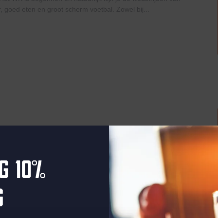
, goed eten en groot scherm voetbal. Zowel bij...
ry
Saturnusstraat 55, The Hague
+1 more
g 10%
t WK is begonnen en natuurlijk kijk je de wedstrijden van
, goed eten en groot scherm voetbal. Zowel bij...
g