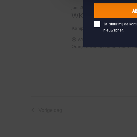
juni 26 @ 01:00
-
03:00
A
WK Voetbal 2026
Ja, stuur mij de kort
Kompaan Thuishaven & Brewe
nieuwsbrief.
WK Voetbal 2026 bij KompaanHe
Oranje het liefst samen. Koud bier
Vorige dag