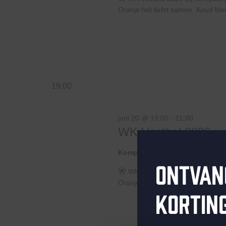
Oranje het liefst samen. Koud bier
19:00
juni 20 @ 19:00
-
21:00
WK Voetbal 2026
Kompaan Thuishaven & Brewe
Ontvan
WK Voetbal 2026 bij KompaanHe
Oranje het liefst samen. Koud bier
kortin