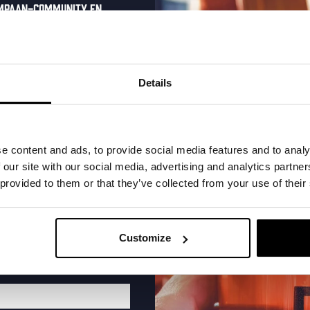
ompaan-community en
onze nieuwsbrief.
oonlijke eenmalige
t in je inbox en hoor
Details
nze nieuwe bieren,
xclusieve updates.
ry
Saturnusstraat 55, The Hague
+1 more
uw e-mailadres in om uw
e content and ads, to provide social media features and to analy
t WK is begonnen en natuurlijk kijk je de wedstrijden van
te ontvangen
 our site with our social media, advertising and analytics partn
, goed eten en groot scherm voetbal. Zowel bij...
 provided to them or that they’ve collected from your use of their
Customize