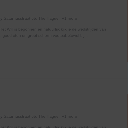
ry
Saturnusstraat 55, The Hague
+1 more
t WK is begonnen en natuurlijk kijk je de wedstrijden van
, goed eten en groot scherm voetbal. Zowel bij...
ry
Saturnusstraat 55, The Hague
+1 more
t WK is begonnen en natuurlijk kijk je de wedstrijden van