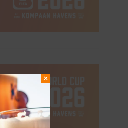
Close
this
module