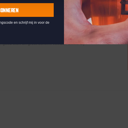
BONNEREN
ingscode en schrijf mij in voor de
ry
Saturnusstraat 55, The Hague
+1 more
t WK is begonnen en natuurlijk kijk je de wedstrijden van
, goed eten en groot scherm voetbal. Zowel bij...