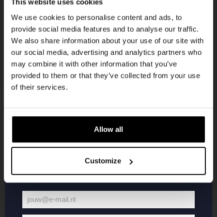
This website uses cookies
korting
We use cookies to personalise content and ads, to
provide social media features and to analyse our traffic.
We also share information about your use of our site with
Word lid van de Kompaan-community en schrijf
our social media, advertising and analytics partners who
je in voor onze nieuwsbrief.
may combine it with other information that you’ve
provided to them or that they’ve collected from your use
Ontvang een persoonlijke eenmalige
of their services.
kortingscode direct in je inbox en hoor als
eerste over onze nieuwe bieren,
evenementen en exclusieve updates.
Allow all
KOMPAAN
WEBSHOP
Vul hieronder jouw e-mailadres in om uw
welkomstkorting te ontvangen
Customize
Over Kompaan
Boxes
Brouwen bij
Merchandise
Kompaan!
Series
jouw@e-mail.nl
Bieren
Battle Royale
Jouw