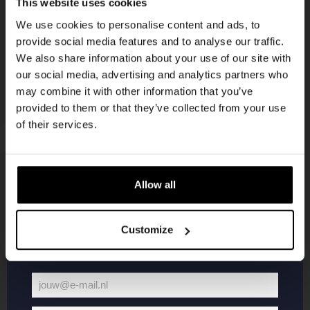
This website uses cookies
korting
We use cookies to personalise content and ads, to
provide social media features and to analyse our traffic.
We also share information about your use of our site with
Word lid van de Kompaan-community en schrijf
our social media, advertising and analytics partners who
je in voor onze nieuwsbrief.
may combine it with other information that you’ve
provided to them or that they’ve collected from your use
Ontvang een persoonlijke eenmalige
of their services.
kortingscode direct in je inbox en hoor als
eerste over onze nieuwe bieren,
evenementen en exclusieve updates.
Allow all
KOMPAAN
WEBSHOP
Vul hieronder jouw e-mailadres in om uw
welkomstkorting te ontvangen
Customize
Over Kompaan
Boxes
Brouwen bij
Merchandise
Kompaan!
Series
jouw@e-mail.nl
Bieren
Battle Royale
Jouw