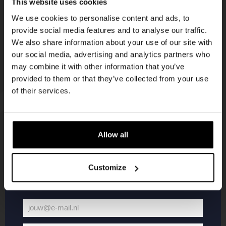
This website uses cookies
korting
We use cookies to personalise content and ads, to
provide social media features and to analyse our traffic.
We also share information about your use of our site with
Word lid van de Kompaan-community en schrijf
our social media, advertising and analytics partners who
je in voor onze nieuwsbrief.
may combine it with other information that you’ve
provided to them or that they’ve collected from your use
Ontvang een persoonlijke eenmalige
of their services.
kortingscode direct in je inbox en hoor als
eerste over onze nieuwe bieren,
evenementen en exclusieve updates.
Allow all
KOMPAAN
WEBSHOP
Vul hieronder jouw e-mailadres in om uw
welkomstkorting te ontvangen
Customize
Over Kompaan
Boxes
Brouwen bij
Merchandise
Kompaan!
Series
jouw@e-mail.nl
Bieren
Battle Royale
Jouw