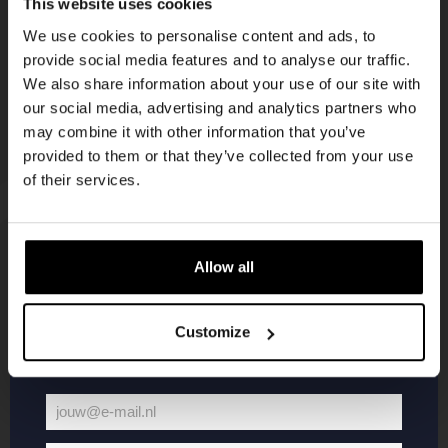
This website uses cookies
korting
We use cookies to personalise content and ads, to
provide social media features and to analyse our traffic.
We also share information about your use of our site with
Word lid van de Kompaan-community en schrijf
our social media, advertising and analytics partners who
je in voor onze nieuwsbrief.
may combine it with other information that you’ve
provided to them or that they’ve collected from your use
Ontvang een persoonlijke eenmalige
of their services.
kortingscode direct in je inbox en hoor als
eerste over onze nieuwe bieren,
evenementen en exclusieve updates.
Allow all
KOMPAAN
WEBSHOP
Vul hieronder jouw e-mailadres in om uw
welkomstkorting te ontvangen
Customize
Over Kompaan
Boxes
Brouwen bij
Merchandise
Kompaan!
Series
jouw@e-mail.nl
Bieren
Battle Royale
Jouw