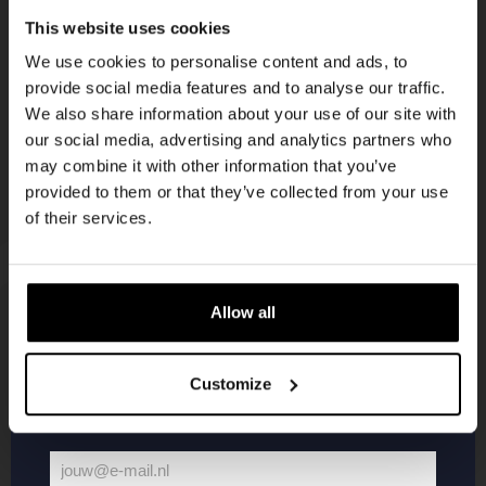
KOMPAAN
This website uses cookies
nieuwsbrief
korting
We use cookies to personalise content and ads, to
provide social media features and to analyse our traffic.
We also share information about your use of our site with
Word lid van de Kompaan-community en schrijf
our social media, advertising and analytics partners who
je in voor onze nieuwsbrief.
may combine it with other information that you’ve
provided to them or that they’ve collected from your use
Ontvang een persoonlijke eenmalige
of their services.
kortingscode direct in je inbox en hoor als
eerste over onze nieuwe bieren,
evenementen en exclusieve updates.
Allow all
Vul hieronder jouw e-mailadres in om uw
KOMPAAN
WEBSHOP
welkomstkorting te ontvangen
Customize
Over Kompaan
Boxes
Brouwen bij
Merchandise
jouw@e-mail.nl
Kompaan!
Series