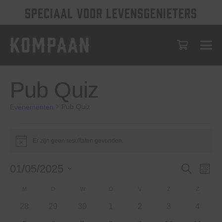
SPECIAAL VOOR LEVENSGENIETERS
Pub Quiz
Pub Quiz
Evenementen
Evenementen
Er zijn geen resultaten gevonden.
Bericht
Evenem
Eve
01/05/2025
Zoeken
Maan
wee
Selecteer
Zoeken
Kalender
M
MAANDAG
D
DINSDAG
W
WOENSDAG
D
DONDERDAG
V
VRIJDAG
Z
ZATERDAG
Z
ZONDA
een
nav
en
datum.
van
0
0
0
0
0
0
0
28
29
30
1
2
3
4
weerge
evenementen
evenementen
evenementen
evenementen
evenementen
evenementen
evenem