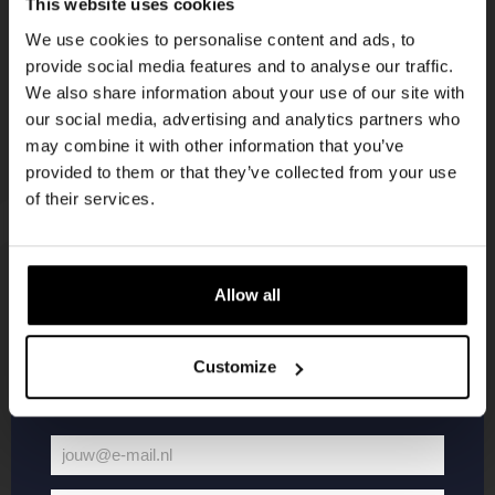
This website uses cookies
korting
We use cookies to personalise content and ads, to
provide social media features and to analyse our traffic.
We also share information about your use of our site with
Word lid van de Kompaan-community en schrijf
our social media, advertising and analytics partners who
je in voor onze nieuwsbrief.
may combine it with other information that you’ve
provided to them or that they’ve collected from your use
Ontvang een persoonlijke eenmalige
of their services.
kortingscode direct in je inbox en hoor als
eerste over onze nieuwe bieren,
evenementen en exclusieve updates.
Allow all
KOMPAAN
WEBSHOP
Vul hieronder jouw e-mailadres in om uw
welkomstkorting te ontvangen
Customize
Over Kompaan
Boxes
Brouwen bij
Merchandise
Kompaan!
Series
jouw@e-mail.nl
Bieren
Battle Royale
Jouw