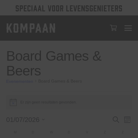
SPECIAAL VOOR LEVENSGENIETERS
Board Games &
Beers
Board Games & Beers
Evenementen
Evenementen
Er zijn geen resultaten gevonden.
Bericht
Evenem
Eve
01/07/2026
Zoeken
Maan
wee
Selecteer
Zoeken
Kalender
M
MAANDAG
D
DINSDAG
W
WOENSDAG
D
DONDERDAG
V
VRIJDAG
Z
ZATERDAG
Z
ZONDA
een
nav