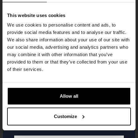
Ontvang 10%
This website uses cookies
KOMPAAN
korting
We use cookies to personalise content and ads, to
nieuwsbrief
provide social media features and to analyse our traffic.
We also share information about your use of our site with
Word lid van de Kompaan-community en schrijf
our social media, advertising and analytics partners who
je in voor onze nieuwsbrief.
may combine it with other information that you’ve
provided to them or that they’ve collected from your use
Ontvang een persoonlijke eenmalige
of their services.
kortingscode direct in je inbox en hoor als
eerste over onze nieuwe bieren,
evenementen en exclusieve updates.
Allow all
Vul hieronder jouw e-mailadres in om uw
welkomstkorting te ontvangen
Customize
KOMPAAN
WEBSHOP
Over Kompaan
Boxes